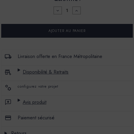
DIMINUER
AUGMENTER
LA
LA
QUANTITÉ
QUANTITÉ
POUR
POUR
PROTECTEUR
PROTECTEUR
INCOLORE
INCOLORE
SOLVANTÉ
SOLVANTÉ
-
-
MERCADIER
MERCADIER
-
-
Livraison offerte en France Métropolitaine
PROTECTION
PROTECTION
BÉTONS
BÉTONS
CIRÉS
CIRÉS
Disponibilité & Retraits
-
-
1L
1L
configurez votre projet
Avis produit
Paiement sécurisé
Retours