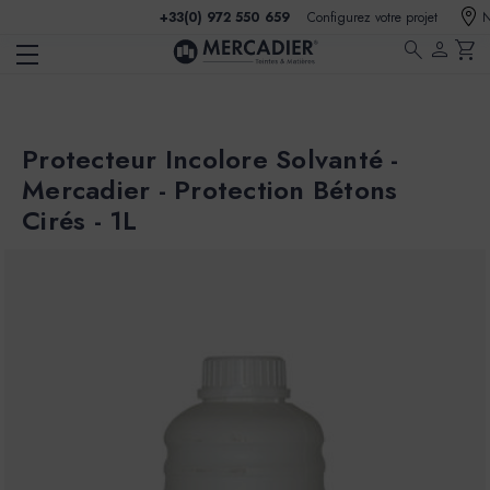
+33(0) 972 550 659
Configurez votre projet
N
search
person
shopping_cart
Protecteur Incolore Solvanté -
Mercadier - Protection Bétons
Cirés - 1L