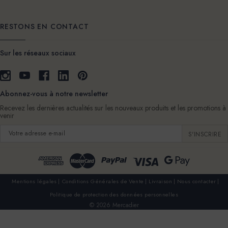
RESTONS EN CONTACT
Sur les réseaux sociaux
Abonnez-vous à notre newsletter
Recevez les dernières actualités sur les nouveaux produits et les promotions à
venir
Adresse
e-
mail
Mentions légales
Conditions Générales de Vente
Livraison
Nous contacter
Politique de protection des données personnelles
© 2026 Mercadier