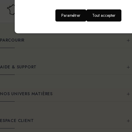
Fabricant Français
Livraison offerte
Depuis 20 ans
France métropolitaine
Paramétrer
Tout accepter
PARCOURIR
AIDE & SUPPORT
NOS UNIVERS MATIÈRES
ESPACE CLIENT