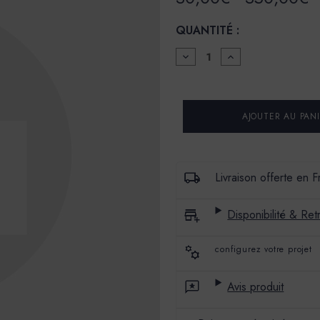
QUANTITÉ :
DIMINUER
AUGMENTER
LA
LA
QUANTITÉ
QUANTITÉ
POUR
POUR
SOUS
SOUS
COUCHE
COUCHE
POUR
POUR
CHAUX
CHAUX
-
-
EXTRA
EXTRA
Livraison offerte en 
Disponibilité & Retr
configurez votre projet
Avis produit