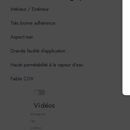
Intérieur / Extérieur
Très bonne adhérence
Aspect mat
Grande facilité d'application
Haute perméabilité à la vapeur d'eau
Faible COV
Vidéos
Masquer
les
vidéos