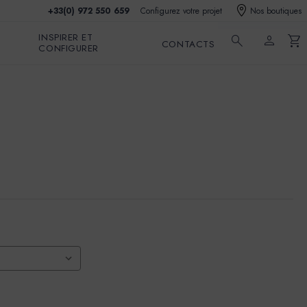
+33(0) 972 550 659
Configurez votre projet
Nos boutiques
INSPIRER ET
search
person
shopping_cart
CONTACTS
CONFIGURER