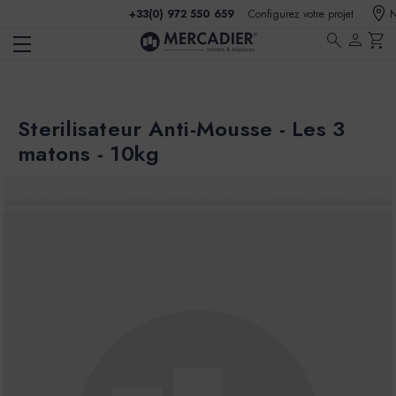
+33(0) 972 550 659
Configurez votre projet
N
search
person
shopping_cart
Sterilisateur Anti-Mousse - Les 3
matons - 10kg