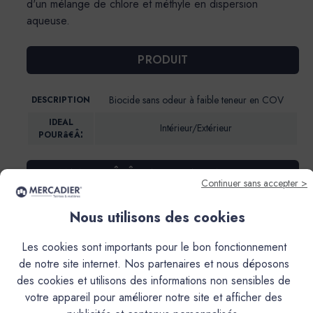
d'un mélange de chlore et méthyle en dispersion
aqueuse.
PRODUIT
Biocide sans odeur à faible teneur en COV
DESCRIPTION
IDEAL
Intérieur/Extérieur
POURâ€Â¦
DOMAINES DÂ€Â„¢APPLICATION-SUPPORTS
Continuer sans accepter >
Intérieur et Extérieur
Nous utilisons des cookies
Les cookies sont importants pour le bon fonctionnement
de notre site internet. Nos partenaires et nous déposons
#
des cookies et utilisons des informations non sensibles de
votre appareil pour améliorer notre site et afficher des