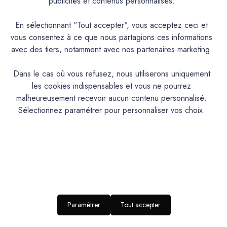
publicités et contenus personnalisés.
Caractéristiques
En sélectionnant "Tout accepter", vous acceptez ceci et
#
vous consentez à ce que nous partagions ces informations
avec des tiers, notamment avec nos partenaires marketing.
CARACTÉRISTIQUES :
Dans le cas où vous refusez, nous utiliserons uniquement
les cookies indispensables et vous ne pourrez
Consommation
0,1 kg/ mÃ‚Â² pare couche
:
malheureusement recevoir aucun contenu personnalisé.
Sélectionnez paramétrer pour personnaliser vos choix.
Outils
Brosse, Rouleau
Nécessaire:
MODE D'EMPLOI
Paramétrer
Tout accepter
1
2
3