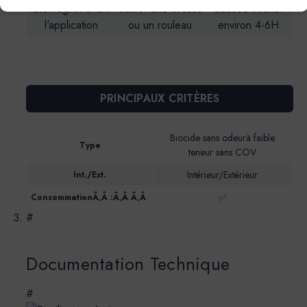
Bien agiter avant
Utiliser une brosse
Laissez sécher
l'application
ou un rouleau
environ 4-6H
PRINCIPAUX CRITÈRES
Biocide sans odeurà faible
Type
teneur sans COV
Intérieur/Extérieur
Int./Ext.
✅
ConsommationÃ‚Â :Ã‚Â Ã‚Â
#
Documentation Technique
#