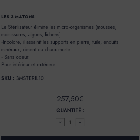
LES 3 MATONS
Le Stérilisateur élimine les micro-organismes (mousses,
moisissures, algues, lichens).
-Incolore, il assainit les supports en pierre, tuile, enduits
minéraux, ciment ou chaux morte.
- Sans odeur.
Pour intérieur et extérieur.
SKU :
3MSTERIL10
257,50€
QUANTITÉ :
DIMINUER
AUGMENTER
LA
LA
QUANTITÉ
QUANTITÉ
POUR
POUR