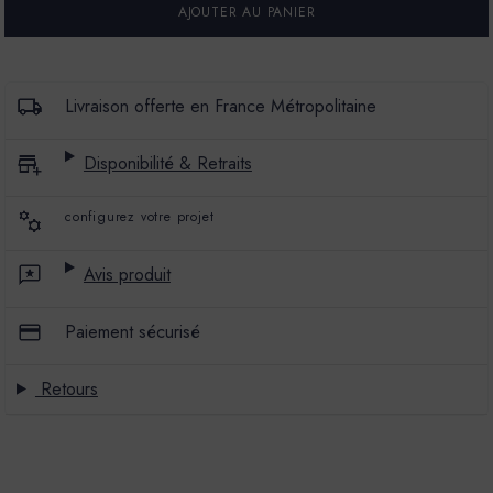
STERILISATEUR
STERILISATEUR
ANTI-
ANTI-
MOUSSE
MOUSSE
-
-
LES
LES
3
3
Livraison offerte en France Métropolitaine
MATONS
MATONS
-
-
10KG
10KG
Disponibilité & Retraits
configurez votre projet
Avis produit
Paiement sécurisé
Retours