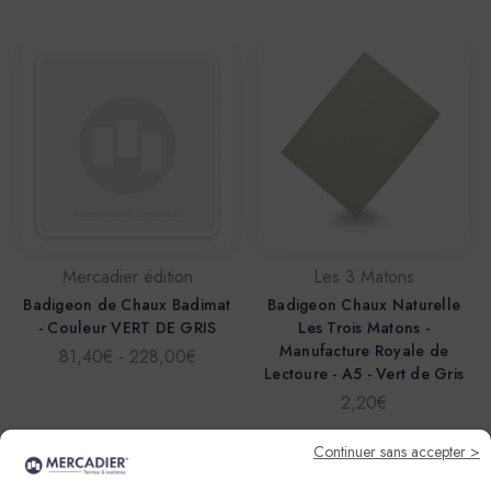
Mercadier édition
Les 3 Matons
Badigeon de Chaux Badimat
Badigeon Chaux Naturelle
- Couleur VERT DE GRIS
Les Trois Matons -
Manufacture Royale de
81,40€ - 228,00€
Lectoure - A5 - Vert de Gris
2,20€
Continuer sans accepter >