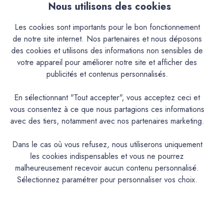
Nous utilisons des cookies
Les cookies sont importants pour le bon fonctionnement
de notre site internet. Nos partenaires et nous déposons
des cookies et utilisons des informations non sensibles de
votre appareil pour améliorer notre site et afficher des
publicités et contenus personnalisés.
Mercadier édition
Mercadier édition
En sélectionnant "Tout accepter", vous acceptez ceci et
Badimat® - Couleur Vert de
Badimat® - Couleur Vert de
vous consentez à ce que nous partagions ces informations
Gris - 5 Kg - Badigeon de
Gris - 20 Kg - Badigeon de
avec des tiers, notamment avec nos partenaires marketing.
chaux - Préteinté pâte
chaux - Préteinté pâte
pigmentaire
pigmentaire
Dans le cas où vous refusez, nous utiliserons uniquement
81,40€
228,00€
les cookies indispensables et vous ne pourrez
malheureusement recevoir aucun contenu personnalisé.
Sélectionnez paramétrer pour personnaliser vos choix.