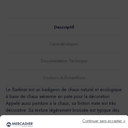
Descriptif
Caractéristiques
Documentation Technique
Couleurs & Échantillons
Le Badimat est un badigeon de chaux naturel et écologique
à base de chaux aérienne en pate pour la décoration.
Appelé aussi peinture à la chaux, sa finition mate est très
décorative. Sa texture légèrement brossée est typique des
badigeons de chaux d'antan.Il est particuliérement indiqué
Continuer sans accepter >
pour les batiments historiques et d'interet artistique, dans