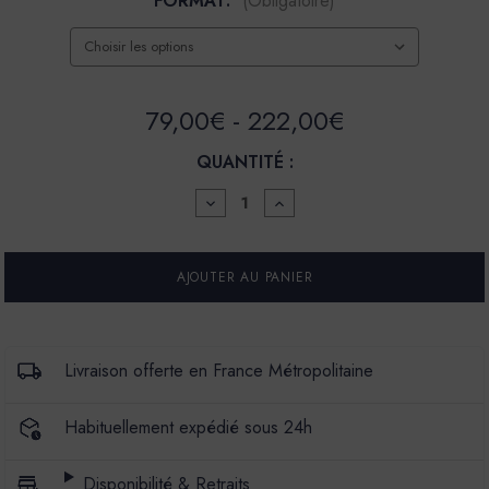
FORMAT:
(Obligatoire)
79,00€ - 222,00€
QUANTITÉ :
DIMINUER
AUGMENTER
LA
LA
QUANTITÉ
QUANTITÉ
POUR
POUR
BADIGEON
BADIGEON
DE
DE
CHAUX
CHAUX
BADIMAT
BADIMAT
-
-
COULEUR
COULEUR
Livraison offerte en France Métropolitaine
ALPHONSE
ALPHONSE
Habituellement expédié sous 24h
Disponibilité & Retraits