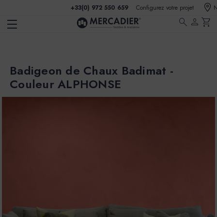
+33(0) 972 550 659
Configurez votre projet
N
search
person
shopping_cart
Badigeon de Chaux Badimat -
Couleur ALPHONSE