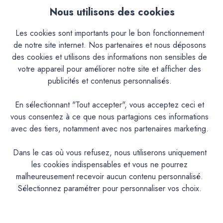
les programmes de revalorisation des vieux centres villes et
Nous utilisons des cookies
pour une meilleure intégration chromatique et esthétique
des nouveaux édifices.Il trouve aussi désormais sa place
Les cookies sont importants pour le bon fonctionnement
dans les décorations contemporaines, même sur des
de notre site internet. Nos partenaires et nous déposons
supports modernes (BA13 ...).Sa nature en fait un produit
des cookies et utilisons des informations non sensibles de
exceptionnel autant en intérieur qu'en extérieur.Cependant,
votre appareil pour améliorer notre site et afficher des
le mode de mise à la teinte peut limiter l'usage de certaines
publicités et contenus personnalisés.
couleurs.Le type de mise à la teinte (Teinté aux Pigments ou
Pré-Teinté) rend utilisable ou non le produit en extérieur.Il
En sélectionnant "Tout accepter", vous acceptez ceci et
donne à vos murs et plafonds, ainsi qu'aux façades, une
vous consentez à ce que nous partagions ces informations
ambiance et chaleureuse, ses teintes semblent patinées par
avec des tiers, notamment avec nos partenaires marketing.
le temps.Sa nature en fait un produit exceptionnel autant en
intérieur qu’en extérieur.Cependant, le mode de mise à la
Dans le cas où vous refusez, nous utiliserons uniquement
teinte (Pigments poudre à mélanger ou Pré-teinté) rend
les cookies indispensables et vous ne pourrez
utilisable ou non le produit en extérieur et peut limiter
malheureusement recevoir aucun contenu personnalisé.
l’usage de certaines couleurs.En version Pigments poudre à
Sélectionnez paramétrer pour personnaliser vos choix.
mélanger, application déconseillée à l’extérieur pour les
teintes suivantes : AGAVE, ALBERTE, AURIGON,
BARIGOULE, BIMONT, BISOU, CAFOUCH, CAP ROUX,