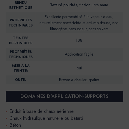
RENDU
Texturé poudrée, finition ultra mate
ESTHETIQUE
Excellente perméabilité à la vapeur d’eau,
PROPRIETES
naturellement bactéricide et anti-moisissure, non
TECHNIQUES
filmogène, sans odeur, sans solvant
TEINTES
108
DISPONIBLES
PROPRIÉTÉS
Application façile
TECHNIQUES
MISE A LA
oui
TEINTE:
Brosse à chauler, spalter
OUTIL
DOMAINES D’APPLICATION-SUPPORTS
Enduit à base de chaux aérienne
Chaux hydraulique naturelle ou batard
Béton