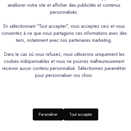
TREMPETTE.Teintes qui peuvent être utilisées à l’extérieur sau
améliorer notre site et afficher des publicités et contenus
ABRUN, CAMIN, CANAILLE, CHAVANNE, FRIOUL, GIBASSIER, 
personnalisés.
En sélectionnant "Tout accepter", vous acceptez ceci et vous
consentez à ce que nous partagions ces informations avec des
PRODUIT
tiers, notamment avec nos partenaires marketing.
Dans le cas où vous refusez, nous utiliserons uniquement les
Badigeon de chaux naturel et écologique 
cookies indispensables et vous ne pourrez malheureusement
Intérieur/Extérieur
recevoir aucun contenu personnalisé. Sélectionnez paramétrer
pour personnaliser vos choix.
Texturé poudrée, finition ultr
Excellente perméabilité à la vapeur d’eau, naturellement bactéricide et anti
108
Application façile
oui
Paramétrer
Tout accepter
Brosse à chauler, spalter