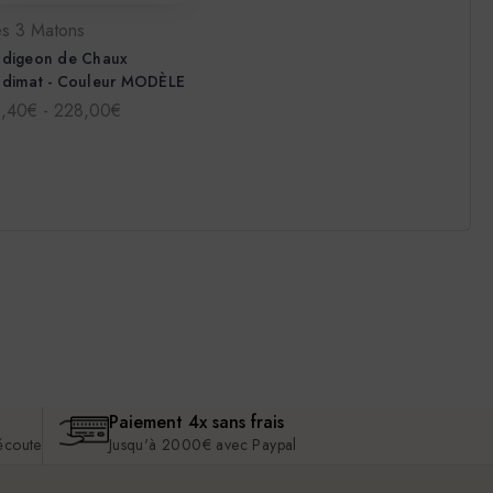
es 3 Matons
adigeon de Chaux
adimat - Couleur MODÈLE
1,40€ - 228,00€
Paiement 4x sans frais
 écoute
Jusqu'à 2000€ avec Paypal