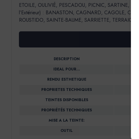
ETOILE, OULIVIÉ, PESCADOU, PICNIC, SARTINE, SORMIOU, 
l’Extérieur) : BANASTON, CAGNARD, CAGOLE, CAL
ROUSTIDO, SAINTE-BAUME, SARRIETTE, TERRAIO.
DESCRIPTION
IDEAL POUR…
RENDU ESTHETIQUE
PROPRIETES TECHNIQUES
TEINTES DISPONIBLES
PROPRIÉTÉS TECHNIQUES
MISE A LA TEINTE:
OUTIL