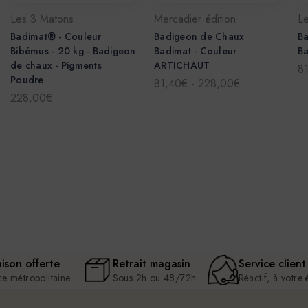
Les 3 Matons
Mercadier édition
L
Badimat® - Couleur
Badigeon de Chaux
B
Bibémus - 20 kg - Badigeon
Badimat - Couleur
B
de chaux - Pigments
ARTICHAUT
8
Poudre
81,40€ - 228,00€
228,00€
aison offerte
Retrait magasin
Service client
ce métropolitaine
Sous 2h ou 48/72h
Réactif, à votre