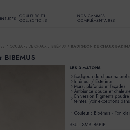
COULEURS ET
NOS GAMMES
EINTURES
COLLECTIONS
COMPLÉMENTAIRES
TES
COULEURS DE CHAUX
BIBÉMUS
BADIGEON DE CHAUX BADIMA
ur BIBEMUS
LES 3 MATONS
Badigeon de chaux naturel 
Intérieur / Extérieur
Murs, plafonds et façades
Ambiance douce et chaleur
En version Pigments poudre à 
teintes (voir exceptions dans
Couleur : Bibémus - Ton cla
SKU :
3MBDMBIB