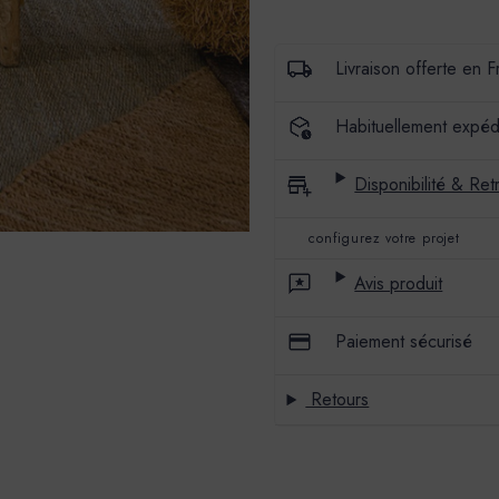
BADIMAT
BADIMAT
-
-
COULEUR
COULEUR
BIBEMUS
BIBEMUS
Livraison offerte en 
Habituellement expéd
Disponibilité & Retr
configurez votre projet
Avis produit
Paiement sécurisé
Retours