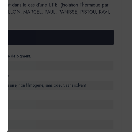
f dans le cas d’une I.T.E. (Isolation Thermique par
MALLON, MARCEL, PAUL, PANISSE, PISTOU, RAVI,
à base de pigment.
a mate
-moisissure, non filmogène, sans odeur, sans solvant