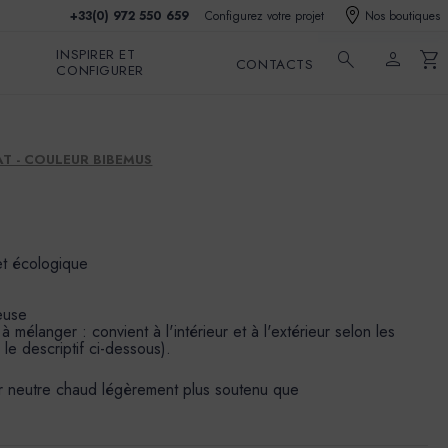
+33(0) 972 550 659
Configurez votre projet
Nos boutiques
INSPIRER ET
search
person
shopping_cart
CONTACTS
CONFIGURER
T - COULEUR BIBEMUS
et écologique
euse
mélanger : convient à l'intérieur et à l'extérieur selon les
 le descriptif ci-dessous).
ir neutre chaud légèrement plus soutenu que