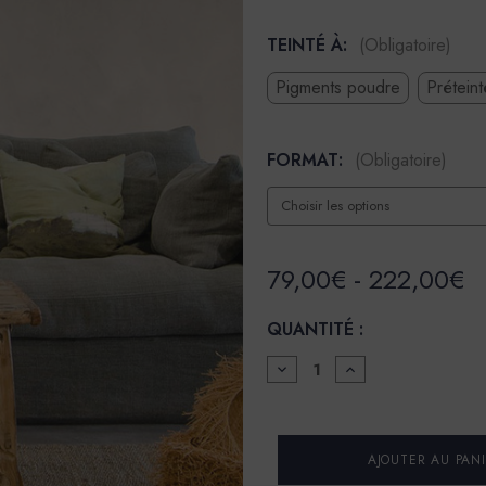
TEINTÉ À:
(Obligatoire)
Pigments poudre
Prétein
FORMAT:
(Obligatoire)
79,00€ - 222,00€
QUANTITÉ :
DIMINUER
AUGMENTER
LA
LA
QUANTITÉ
QUANTITÉ
POUR
POUR
BADIGEON
BADIGEON
DE
DE
CHAUX
CHAUX