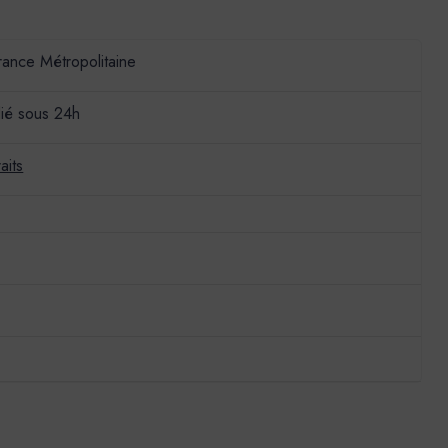
France Métropolitaine
ié sous 24h
aits