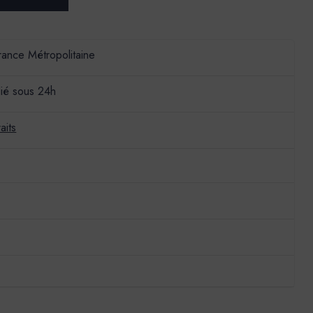
France Métropolitaine
ié sous 24h
aits