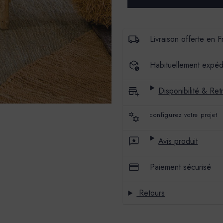
CHAUX
CHAUX
BADIMAT
BADIMAT
-
-
COULEUR
COULEUR
BIMONT
BIMONT
Livraison offerte en 
Habituellement expéd
Disponibilité & Retr
configurez votre projet
Avis produit
Paiement sécurisé
Retours