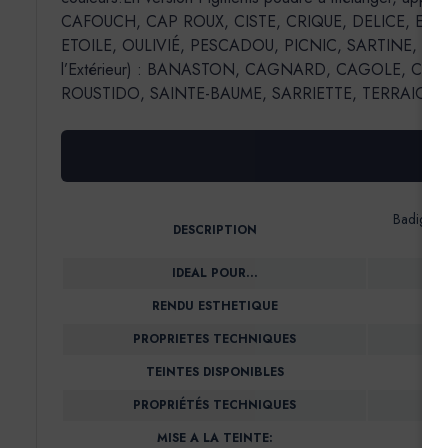
CAFOUCH, CAP ROUX, CISTE, CRIQUE, DELICE, EC
ETOILE, OULIVIÉ, PESCADOU, PICNIC, SARTINE, SORMIOU, 
l’Extérieur) : BANASTON, CAGNARD, CAGOLE, CAL
ROUSTIDO, SAINTE-BAUME, SARRIETTE, TERRAIO.
Badigeon 
DESCRIPTION
IDEAL POUR…
RENDU ESTHETIQUE
PROPRIETES TECHNIQUES
TEINTES DISPONIBLES
PROPRIÉTÉS TECHNIQUES
MISE A LA TEINTE: