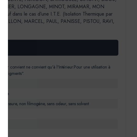
, LAURIER, LONGAGNE, MINOT, MIRAMAR, MON
f dans le cas d’une I.T.E. (Isolation Thermique par
MALLON, MARCEL, PAUL, PANISSE, PISTOU, RAVI,
eur convient ne convient qu'à l'Intérieur.Pour une utilisation à
 aux Pigments".
a mate
-moisissure, non filmogène, sans odeur, sans solvant
).