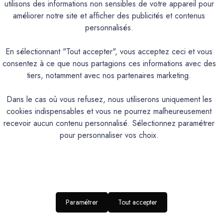
utilisons des informations non sensibles de votre appareil pour
UME, FADA, FIGUIER, GOLF CLAIR, GRAND PIN, JOUBARBE
améliorer notre site et afficher des publicités et contenus
TREMPETTE.Teintes qui peuvent être utilisées à l’extérieur sau
personnalisés.
ABRUN, CAMIN, CANAILLE, CHAVANNE, FRIOUL, GIBASSIER, 
En sélectionnant "Tout accepter", vous acceptez ceci et vous
consentez à ce que nous partagions ces informations avec des
PRODUIT
tiers, notamment avec nos partenaires marketing.
Dans le cas où vous refusez, nous utiliserons uniquement les
de chaux naturel et écologique à base de pate pigmentaire utilisées. Cette coul
cookies indispensables et vous ne pourrez malheureusement
l'Exterieur, choisissez l'option "Téinté
recevoir aucun contenu personnalisé. Sélectionnez paramétrer
pour personnaliser vos choix.
Intérieur
Texturé poudrée, finition ultr
Excellente perméabilité à la vapeur d’eau, naturellement bactéricide et anti
105
Application façile
Paramétrer
Tout accepter
Pate pigmentaire (pré-teinté