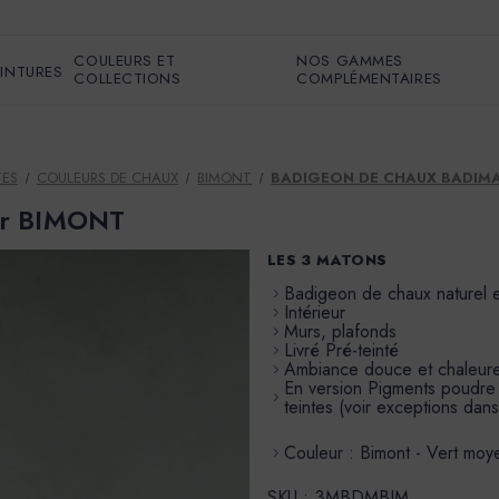
COULEURS ET
NOS GAMMES
EINTURES
COLLECTIONS
COMPLÉMENTAIRES
TES
COULEURS DE CHAUX
BIMONT
BADIGEON DE CHAUX BADIMA
ur BIMONT
LES 3 MATONS
Badigeon de chaux naturel 
Intérieur
Murs, plafonds
Livré Pré-teinté
Ambiance douce et chaleur
En version Pigments poudre à 
teintes (voir exceptions dans
Couleur : Bimont - Vert moye
SKU :
3MBDMBIM