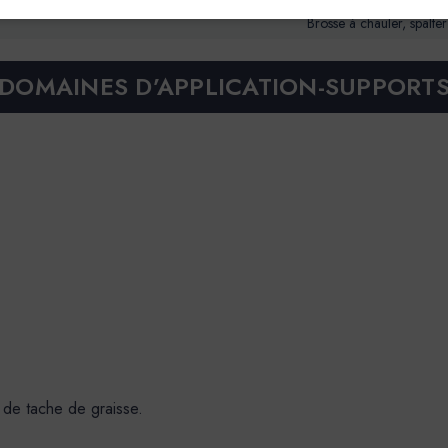
Brosse à chauler, spalter
DOMAINES D’APPLICATION-SUPPORT
 de tache de graisse.