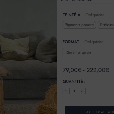
TEINTÉ À:
(Obligatoire)
Pigments poudre
Prétein
FORMAT:
(Obligatoire)
79,00€ - 222,00€
QUANTITÉ :
DIMINUER
AUGMENTER
LA
LA
QUANTITÉ
QUANTITÉ
POUR
POUR
BADIGEON
BADIGEON
DE
DE