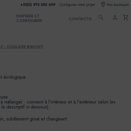
+33(0) 972 550 659
Configurez votre projet
Nos boutiques
INSPIRER ET
search
person
shopping_cart
CONTACTS
CONFIGURER
T - COULEUR BIMONT
et écologique
euse
mélanger : convient à l'intérieur et à l'extérieur selon les
 le descriptif ci-dessous).
n, subtilement grisé et changeant