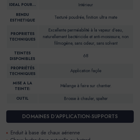
Intérieur
IDEAL POUR…
RENDU
Texturé poudrée, finition ultra mate
ESTHETIQUE
Excellente perméabilité à la vapeur d’eau,
PROPRIETES
naturellement bactéricide et anti-moisissure, non
TECHNIQUES
filmogène, sans odeur, sans solvant
TEINTES
68
DISPONIBLES
PROPRIÉTÉS
Application façile
TECHNIQUES
MISE A LA
Mélange à faire sur chantier.
TEINTE:
Brosse à chauler, spalter
OUTIL
DOMAINES D’APPLICATION-SUPPORTS
Enduit à base de chaux aérienne