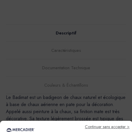
Descriptif
Caractéristiques
Documentation Technique
Couleurs & Échantillons
Le Badimat est un badigeon de chaux naturel et écologique
à base de chaux aérienne en pate pour la décoration.
Appelé aussi peinture à la chaux, sa finition mate est très
décorative. Sa texture légèrement brossée est typique des
badigeons de chaux d'antan.Il est particuliérement indiqué
Continuer sans accepter >