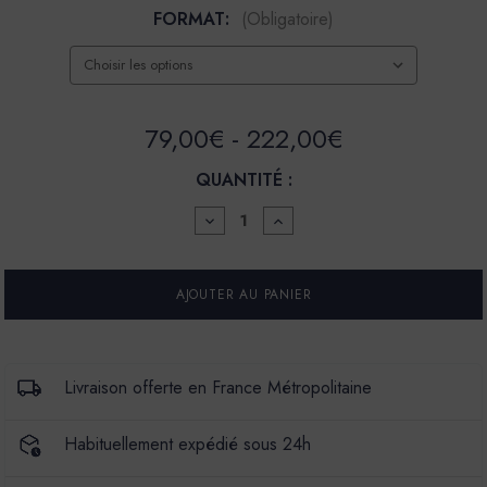
FORMAT:
(Obligatoire)
79,00€ - 222,00€
QUANTITÉ :
DIMINUER
AUGMENTER
LA
LA
QUANTITÉ
QUANTITÉ
POUR
POUR
BADIGEON
BADIGEON
DE
DE
CHAUX
CHAUX
BADIMAT
BADIMAT
-
-
COULEUR
COULEUR
Livraison offerte en France Métropolitaine
CRIQUE
CRIQUE
Habituellement expédié sous 24h