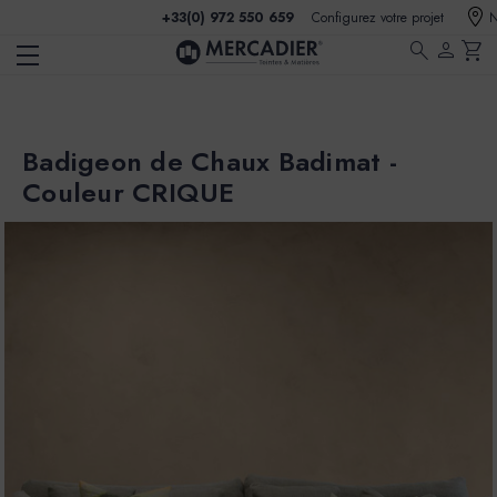
+33(0) 972 550 659
Configurez votre projet
N
search
person
shopping_cart
Badigeon de Chaux Badimat -
Couleur CRIQUE