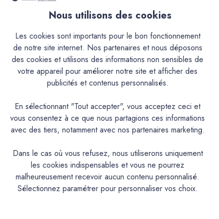
pour les batiments historiques et d'interet artistique, dans
les programmes de revalorisation des vieux centres villes et
Nous utilisons des cookies
pour une meilleure intégration chromatique et esthétique
Les cookies sont importants pour le bon fonctionnement
des nouveaux édifices.Il trouve aussi désormais sa place
de notre site internet. Nos partenaires et nous déposons
dans les décorations contemporaines, même sur des
des cookies et utilisons des informations non sensibles de
supports modernes (BA13 ...).Sa nature en fait un produit
votre appareil pour améliorer notre site et afficher des
exceptionnel autant en intérieur qu'en extérieur.Cependant,
publicités et contenus personnalisés.
le mode de mise à la teinte peut limiter l'usage de certaines
couleurs.Le type de mise à la teinte (Teinté aux Pigments ou
En sélectionnant "Tout accepter", vous acceptez ceci et
Pré-Teinté) rend utilisable ou non le produit en extérieur.Il
vous consentez à ce que nous partagions ces informations
donne à vos murs et plafonds, ainsi qu'aux façades, une
avec des tiers, notamment avec nos partenaires marketing.
ambiance et chaleureuse, ses teintes semblent patinées par
le temps.Sa nature en fait un produit exceptionnel autant en
Dans le cas où vous refusez, nous utiliserons uniquement
intérieur qu’en extérieur.Cependant, le mode de mise à la
les cookies indispensables et vous ne pourrez
teinte (Pigments poudre à mélanger ou Pré-teinté) rend
malheureusement recevoir aucun contenu personnalisé.
utilisable ou non le produit en extérieur et peut limiter
Sélectionnez paramétrer pour personnaliser vos choix.
l’usage de certaines couleurs.En version Pigments poudre à
mélanger, application déconseillée à l’extérieur pour les
teintes suivantes : AGAVE, ALBERTE, AURIGON,