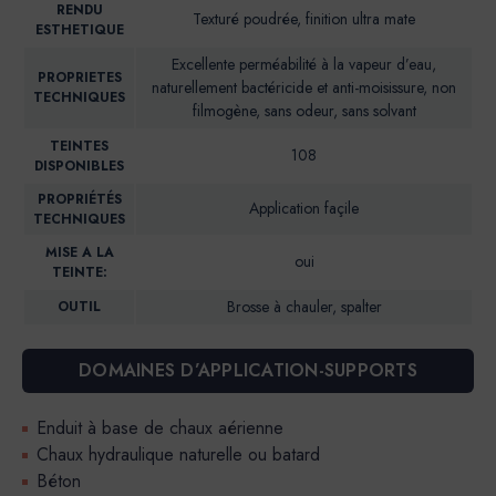
RENDU
Texturé poudrée, finition ultra mate
ESTHETIQUE
Excellente perméabilité à la vapeur d’eau,
PROPRIETES
naturellement bactéricide et anti-moisissure, non
TECHNIQUES
filmogène, sans odeur, sans solvant
TEINTES
108
DISPONIBLES
PROPRIÉTÉS
Application façile
TECHNIQUES
MISE A LA
oui
TEINTE:
Brosse à chauler, spalter
OUTIL
DOMAINES D’APPLICATION-SUPPORTS
Enduit à base de chaux aérienne
Chaux hydraulique naturelle ou batard
Béton