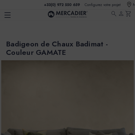
+33(0) 972 550 659
Configurez votre projet
N
search
person
shopping_cart
Badigeon de Chaux Badimat -
Couleur GAMATE