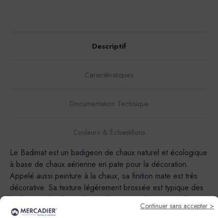
Descriptif
Caractéristiques
Documentation Technique
Couleurs & Échantillons
Le Badimat est un badigeon de chaux naturel et écologique
à base de chaux aérienne en pate pour la décoration.
Appelé aussi peinture à la chaux, sa finition mate est très
décorative. Sa texture légèrement brossée est typique des
badigeons de chaux d'antan.Il est particuliérement indiqué
Continuer sans accepter >
pour les batiments historiques et d'interet artistique, dans