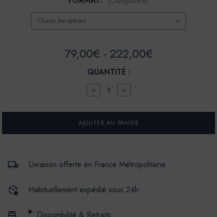
FORMAT:
(Obligatoire)
79,00€ - 222,00€
QUANTITÉ :
DIMINUER
AUGMENTER
LA
LA
QUANTITÉ
QUANTITÉ
POUR
POUR
BADIGEON
BADIGEON
DE
DE
CHAUX
CHAUX
BADIMAT
BADIMAT
-
-
COULEUR
COULEUR
Livraison offerte en France Métropolitaine
GAMATE
GAMATE
Habituellement expédié sous 24h
Disponibilité & Retraits