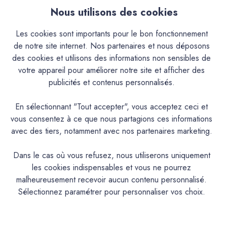
les programmes de revalorisation des vieux centres villes et
Nous utilisons des cookies
pour une meilleure intégration chromatique et esthétique
des nouveaux édifices.Il trouve aussi désormais sa place
Les cookies sont importants pour le bon fonctionnement
dans les décorations contemporaines, même sur des
de notre site internet. Nos partenaires et nous déposons
supports modernes (BA13 ...).Sa nature en fait un produit
des cookies et utilisons des informations non sensibles de
exceptionnel autant en intérieur qu'en extérieur.Cependant,
votre appareil pour améliorer notre site et afficher des
le mode de mise à la teinte peut limiter l'usage de certaines
publicités et contenus personnalisés.
couleurs.Le type de mise à la teinte (Teinté aux Pigments ou
Pré-Teinté) rend utilisable ou non le produit en extérieur.Il
En sélectionnant "Tout accepter", vous acceptez ceci et
donne à vos murs et plafonds, ainsi qu'aux façades, une
vous consentez à ce que nous partagions ces informations
ambiance et chaleureuse, ses teintes semblent patinées par
avec des tiers, notamment avec nos partenaires marketing.
le temps.Sa nature en fait un produit exceptionnel autant en
intérieur qu’en extérieur.Cependant, le mode de mise à la
Dans le cas où vous refusez, nous utiliserons uniquement
teinte (Pigments poudre à mélanger ou Pré-teinté) rend
les cookies indispensables et vous ne pourrez
utilisable ou non le produit en extérieur et peut limiter
malheureusement recevoir aucun contenu personnalisé.
l’usage de certaines couleurs.En version Pigments poudre à
Sélectionnez paramétrer pour personnaliser vos choix.
mélanger, application déconseillée à l’extérieur pour les
teintes suivantes : AGAVE, ALBERTE, AURIGON,
BARIGOULE, BIMONT, BISOU, CAFOUCH, CAP ROUX,