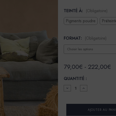
TEINTÉ À:
(Obligatoire)
Pigments poudre
Prétein
FORMAT:
(Obligatoire)
79,00€ - 222,00€
QUANTITÉ :
DIMINUER
AUGMENTER
LA
LA
QUANTITÉ
QUANTITÉ
POUR
POUR
BADIGEON
BADIGEON
DE
DE
CHAUX
CHAUX