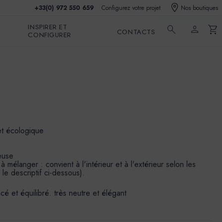
+33(0) 972 550 659
Configurez votre projet
Nos boutiques
INSPIRER ET
search
person
shopping_cart
CONTACTS
CONFIGURER
et écologique
euse
mélanger : convient à l'intérieur et à l'extérieur selon les
 le descriptif ci-dessous).
cé et équilibré. très neutre et élégant