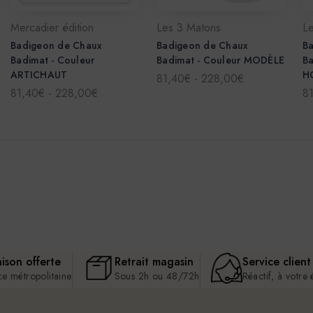
Mercadier édition
Les 3 Matons
L
Badigeon de Chaux
Badigeon de Chaux
B
Badimat - Couleur
Badimat - Couleur MODÈLE
Ba
ARTICHAUT
H
81,40€ - 228,00€
81,40€ - 228,00€
8
aison offerte
Retrait magasin
Service client
ce métropolitaine
Sous 2h ou 48/72h
Réactif, à votre