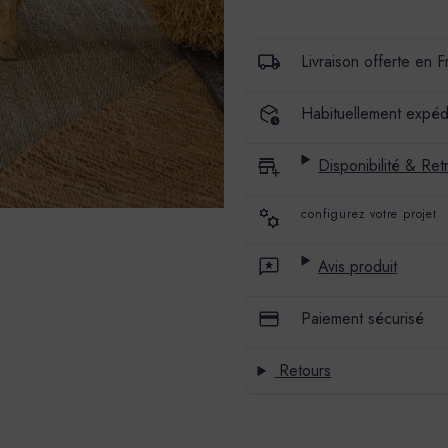
BADIMAT
BADIMAT
-
-
COULEUR
COULEUR
LANDOLFI
LANDOLFI
Livraison offerte en 
Habituellement expéd
Disponibilité & Retr
configurez votre projet
Avis produit
Paiement sécurisé
Retours