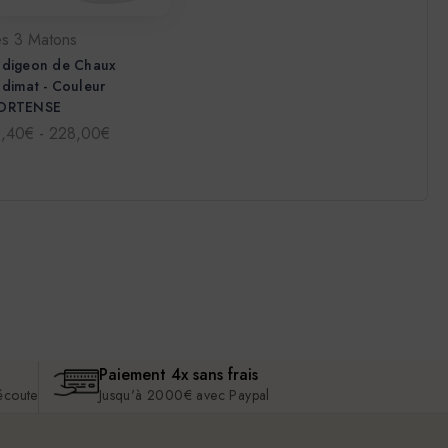
es 3 Matons
adigeon de Chaux
dimat - Couleur
ORTENSE
1,40€ - 228,00€
Paiement 4x sans frais
 écoute
Jusqu'à 2000€ avec Paypal