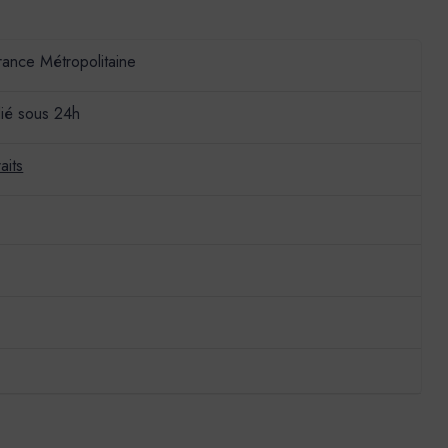
France Métropolitaine
ié sous 24h
aits