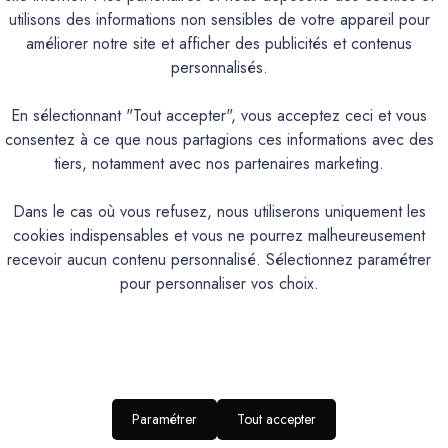
UME, FADA, FIGUIER, GOLF CLAIR, GRAND PIN, JOUBARBE
utilisons des informations non sensibles de votre appareil pour
TREMPETTE.Teintes qui peuvent être utilisées à l’extérieur sau
améliorer notre site et afficher des publicités et contenus
ABRUN, CAMIN, CANAILLE, CHAVANNE, FRIOUL, GIBASSIER, 
personnalisés.
En sélectionnant "Tout accepter", vous acceptez ceci et vous
PRODUIT
consentez à ce que nous partagions ces informations avec des
tiers, notamment avec nos partenaires marketing.
Badigeon de chaux naturel et écologique 
Dans le cas où vous refusez, nous utiliserons uniquement les
cookies indispensables et vous ne pourrez malheureusement
Intérieur/Extérieur
recevoir aucun contenu personnalisé. Sélectionnez paramétrer
Texturé poudrée, finition ultr
pour personnaliser vos choix.
Excellente perméabilité à la vapeur d’eau, naturellement bactéricide et anti
108
Application façile
oui
Paramétrer
Tout accepter
Brosse à chauler, spalter