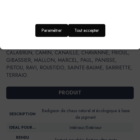
CISTE, CRIQUE, DELICE, ECUME, FADA, FIGUIER, GOLF
CLAIR, GRAND PIN, JOUBARBE, LAURIER,
LONGAGNE, MINOT, MIRAMAR, MON ETOILE,
OULIVIÉ, PESCADOU, PICNIC, SARTINE, SORMIOU,
TREMPETTE.Teintes qui peuvent être utilisées à l’extérieur
Paramétrer
Tout accepter
sauf dans le cas d’une I.T.E. (Isolation Thermique par
l’Extérieur) : BANASTON, CAGNARD, CAGOLE,
CALABRUN, CAMIN, CANAILLE, CHAVANNE, FRIOUL,
GIBASSIER, MALLON, MARCEL, PAUL, PANISSE,
PISTOU, RAVI, ROUSTIDO, SAINTE-BAUME, SARRIETTE,
TERRAIO.
PRODUIT
Badigeon de chaux naturel et écologique à base
DESCRIPTION
de pigment.
Intérieur/Extérieur
IDEAL POUR…
RENDU
Texturé poudrée, finition ultra mate