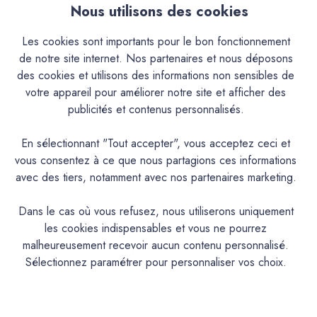
Nous utilisons des cookies
pour une meilleure intégration chromatique et esthétique
des nouveaux édifices.Il trouve aussi désormais sa place
Les cookies sont importants pour le bon fonctionnement
dans les décorations contemporaines, même sur des
de notre site internet. Nos partenaires et nous déposons
supports modernes (BA13 ...).Sa nature en fait un produit
des cookies et utilisons des informations non sensibles de
exceptionnel autant en intérieur qu'en extérieur.Cependant,
votre appareil pour améliorer notre site et afficher des
le mode de mise à la teinte peut limiter l'usage de certaines
publicités et contenus personnalisés.
couleurs.Le type de mise à la teinte (Teinté aux Pigments ou
Pré-Teinté) rend utilisable ou non le produit en extérieur.Il
En sélectionnant "Tout accepter", vous acceptez ceci et
donne à vos murs et plafonds, ainsi qu'aux façades, une
vous consentez à ce que nous partagions ces informations
ambiance et chaleureuse, ses teintes semblent patinées par
avec des tiers, notamment avec nos partenaires marketing.
le temps.Sa nature en fait un produit exceptionnel autant en
intérieur qu’en extérieur.Cependant, le mode de mise à la
Dans le cas où vous refusez, nous utiliserons uniquement
teinte (Pigments poudre à mélanger ou Pré-teinté) rend
les cookies indispensables et vous ne pourrez
utilisable ou non le produit en extérieur et peut limiter
malheureusement recevoir aucun contenu personnalisé.
l’usage de certaines couleurs.En version Pigments poudre à
Sélectionnez paramétrer pour personnaliser vos choix.
mélanger, application déconseillée à l’extérieur pour les
teintes suivantes : AGAVE, ALBERTE, AURIGON,
BARIGOULE, BIMONT, BISOU, CAFOUCH, CAP ROUX,