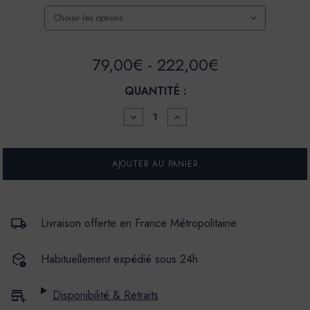
79,00€ - 222,00€
QUANTITÉ :
DIMINUER
AUGMENTER
LA
LA
QUANTITÉ
QUANTITÉ
POUR
POUR
BADIGEON
BADIGEON
DE
DE
CHAUX
CHAUX
BADIMAT
BADIMAT
-
-
COULEUR
COULEUR
Livraison offerte en France Métropolitaine
PASTAGA
PASTAGA
Habituellement expédié sous 24h
Disponibilité & Retraits