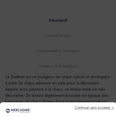
Descriptif
Caractéristiques
Documentation Technique
Couleurs & Échantillons
Le Badimat est un badigeon de chaux naturel et écologique
à base de chaux aérienne en pate pour la décoration.
Appelé aussi peinture à la chaux, sa finition mate est très
décorative. Sa texture légèrement brossée est typique des
badigeons de chaux d'antan.Il est particuliérement indiqué
pour les batiments historiques et d'interet artistique, dans
Continuer sans accepter >
les programmes de revalorisation des vieux centres villes et