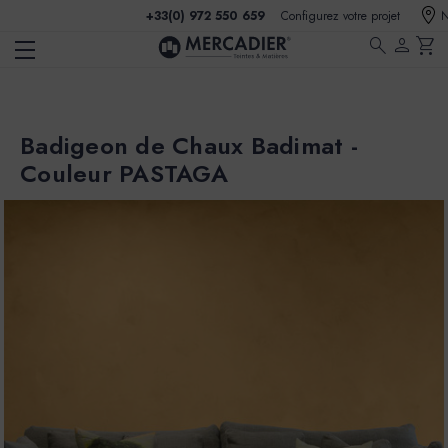
+33(0) 972 550 659
Configurez votre projet
N
search
person
shopping_cart
Badigeon de Chaux Badimat -
Couleur PASTAGA