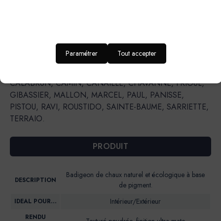
CISTE, CRIQUE, DELICE, ECUME, FADA, FIGUIER, GOLF
CLAIR, GRAND PIN, JOUBARBE, LAURIER,
LONGAGNE, MINOT, MIRAMAR, MON ETOILE,
OULIVIÉ, PESCADOU, PICNIC, SARTINE, SORMIOU,
TREMPETTE.Teintes qui peuvent être utilisées à l’extérieur
Paramétrer
Tout accepter
sauf dans le cas d’une I.T.E. (Isolation Thermique par
l’Extérieur) : BANASTON, CAGNARD, CAGOLE,
CALABRUN, CAMIN, CANAILLE, CHAVANNE, FRIOUL,
GIBASSIER, MALLON, MARCEL, PAUL, PANISSE,
PISTOU, RAVI, ROUSTIDO, SAINTE-BAUME, SARRIETTE,
TERRAIO.
PRODUIT
Badigeon de chaux naturel et écologique à base
DESCRIPTION
de pigment.
Intérieur/Extérieur
IDEAL POUR…
RENDU
Texturé poudrée, finition ultra mate