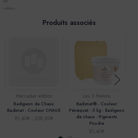
les
vidéos
Produits associés
Mercadier édition
Les 3 Matons
Badigeon de Chaux
Badimat® - Couleur
Badimat - Couleur CHAUX
Pénéquet - 5 kg - Badigeon
Pé
de chaux - Pigments
d
81,40€ - 228,00€
Poudre
81,40€