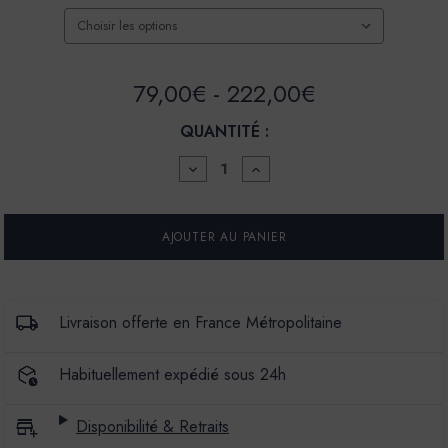
79,00€ - 222,00€
QUANTITÉ :
DIMINUER
AUGMENTER
LA
LA
QUANTITÉ
QUANTITÉ
POUR
POUR
BADIGEON
BADIGEON
DE
DE
CHAUX
CHAUX
BADIMAT
BADIMAT
-
-
COULEUR
COULEUR
Livraison offerte en France Métropolitaine
PÉNÉQUET
PÉNÉQUET
Habituellement expédié sous 24h
Disponibilité & Retraits