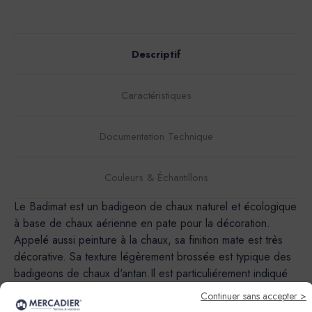
Descriptif
Caractéristiques
Documentation Technique
Couleurs & Échantillons
Le Badimat est un badigeon de chaux naturel et écologique
à base de chaux aérienne en pate pour la décoration.
Appelé aussi peinture à la chaux, sa finition mate est très
décorative. Sa texture légèrement brossée est typique des
badigeons de chaux d'antan.Il est particuliérement indiqué
pour les batiments historiques et d'interet artistique, dans
Continuer sans accepter >
les programmes de revalorisation des vieux centres villes et