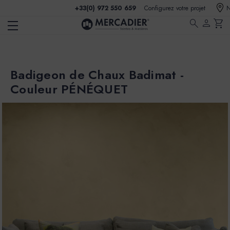
+33(0) 972 550 659
Configurez votre projet
N
search
person
shopping_cart
Badigeon de Chaux Badimat -
Couleur PÉNÉQUET