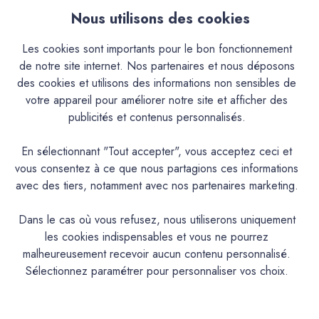
pour une meilleure intégration chromatique et esthétique
Nous utilisons des cookies
des nouveaux édifices.Il trouve aussi désormais sa place
dans les décorations contemporaines, même sur des
Les cookies sont importants pour le bon fonctionnement
supports modernes (BA13 ...).Sa nature en fait un produit
de notre site internet. Nos partenaires et nous déposons
exceptionnel autant en intérieur qu'en extérieur.Cependant,
des cookies et utilisons des informations non sensibles de
le mode de mise à la teinte peut limiter l'usage de certaines
votre appareil pour améliorer notre site et afficher des
couleurs.Le type de mise à la teinte (Teinté aux Pigments ou
publicités et contenus personnalisés.
Pré-Teinté) rend utilisable ou non le produit en extérieur.Il
donne à vos murs et plafonds, ainsi qu'aux façades, une
En sélectionnant "Tout accepter", vous acceptez ceci et
ambiance et chaleureuse, ses teintes semblent patinées par
vous consentez à ce que nous partagions ces informations
le temps.Sa nature en fait un produit exceptionnel autant en
avec des tiers, notamment avec nos partenaires marketing.
intérieur qu’en extérieur.Cependant, le mode de mise à la
teinte (Pigments poudre à mélanger ou Pré-teinté) rend
Dans le cas où vous refusez, nous utiliserons uniquement
utilisable ou non le produit en extérieur et peut limiter
les cookies indispensables et vous ne pourrez
l’usage de certaines couleurs.En version Pigments poudre à
malheureusement recevoir aucun contenu personnalisé.
mélanger, application déconseillée à l’extérieur pour les
Sélectionnez paramétrer pour personnaliser vos choix.
teintes suivantes : AGAVE, ALBERTE, AURIGON,
BARIGOULE, BIMONT, BISOU, CAFOUCH, CAP ROUX,