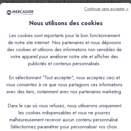
badigeons de chaux d'antan.Il est particuliérement indiqué
Continuer sans accepter >
pour les batiments historiques et d'interet artistique, dans
les programmes de revalorisation des vieux centres villes et
Nous utilisons des cookies
pour une meilleure intégration chromatique et esthétique
des nouveaux édifices.Il trouve aussi désormais sa place
Les cookies sont importants pour le bon fonctionnement
dans les décorations contemporaines, même sur des
de notre site internet. Nos partenaires et nous déposons
supports modernes (BA13 ...).Sa nature en fait un produit
des cookies et utilisons des informations non sensibles de
exceptionnel autant en intérieur qu'en extérieur.Cependant,
votre appareil pour améliorer notre site et afficher des
le mode de mise à la teinte peut limiter l'usage de certaines
publicités et contenus personnalisés.
couleurs.Le type de mise à la teinte (Teinté aux Pigments ou
Pré-Teinté) rend utilisable ou non le produit en extérieur.Il
En sélectionnant "Tout accepter", vous acceptez ceci et
donne à vos murs et plafonds, ainsi qu'aux façades, une
vous consentez à ce que nous partagions ces informations
ambiance et chaleureuse, ses teintes semblent patinées par
avec des tiers, notamment avec nos partenaires marketing.
le temps.Sa nature en fait un produit exceptionnel autant en
intérieur qu’en extérieur.Cependant, le mode de mise à la
Dans le cas où vous refusez, nous utiliserons uniquement
teinte (Pigments poudre à mélanger ou Pré-teinté) rend
les cookies indispensables et vous ne pourrez
utilisable ou non le produit en extérieur et peut limiter
malheureusement recevoir aucun contenu personnalisé.
l’usage de certaines couleurs.En version Pigments poudre à
Sélectionnez paramétrer pour personnaliser vos choix.
mélanger, application déconseillée à l’extérieur pour les