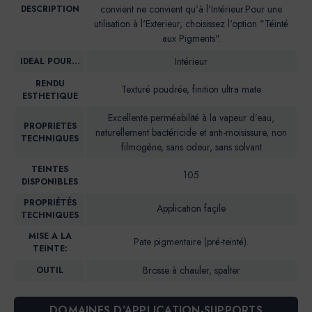
convient ne convient qu'à l'Intérieur.Pour une
DESCRIPTION
utilisation à l'Exterieur, choisissez l'option "Téinté
aux Pigments".
Intérieur
IDEAL POUR…
RENDU
Texturé poudrée, finition ultra mate
ESTHETIQUE
Excellente perméabilité à la vapeur d’eau,
PROPRIETES
naturellement bactéricide et anti-moisissure, non
TECHNIQUES
filmogène, sans odeur, sans solvant
TEINTES
105
DISPONIBLES
PROPRIÉTÉS
Application façile
TECHNIQUES
MISE A LA
Pate pigmentaire (pré-teinté).
TEINTE:
Brosse à chauler, spalter
OUTIL
DOMAINES D’APPLICATION-SUPPORTS