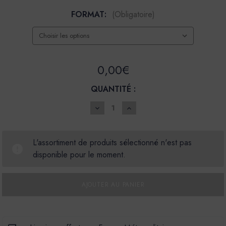
FORMAT:
(Obligatoire)
0,00€
QUANTITÉ :
DIMINUER
AUGMENTER
LA
LA
QUANTITÉ
QUANTITÉ
POUR
POUR
BADIGEON
BADIGEON
L'assortiment de produits sélectionné n'est pas
DE
DE
disponible pour le moment.
CHAUX
CHAUX
BADIMAT
BADIMAT
-
-
COULEUR
COULEUR
POUDRE
POUDRE