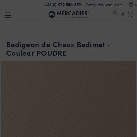
+33(0) 972 550 659
Configurez votre projet
N
search
person
shopping_cart
Badigeon de Chaux Badimat -
Couleur POUDRE