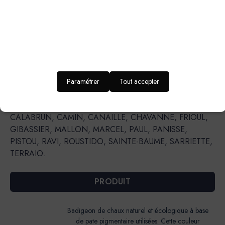
teintes suivantes : AGAVE, ALBERTE, AURIGON,
BARIGOULE, BIMONT, BISOU, CAFOUCH, CAP ROUX,
CISTE, CRIQUE, DELICE, ECUME, FADA, FIGUIER, GOLF
CLAIR, GRAND PIN, JOUBARBE, LAURIER,
LONGAGNE, MINOT, MIRAMAR, MON ETOILE,
OULIVIÉ, PESCADOU, PICNIC, SARTINE, SORMIOU,
TREMPETTE.Teintes qui peuvent être utilisées à l’extérieur
Paramétrer
Tout accepter
sauf dans le cas d’une I.T.E. (Isolation Thermique par
l’Extérieur) : BANASTON, CAGNARD, CAGOLE,
CALABRUN, CAMIN, CANAILLE, CHAVANNE, FRIOUL,
GIBASSIER, MALLON, MARCEL, PAUL, PANISSE,
PISTOU, RAVI, ROUSTIDO, SAINTE-BAUME, SARRIETTE,
TERRAIO.
PRODUIT
Badigeon de chaux naturel et écologique à base
de pate pigmentaire utilisées. Cette couleur