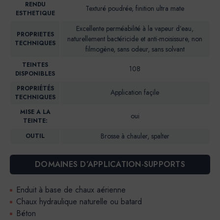
RENDU
Texturé poudrée, finition ultra mate
ESTHETIQUE
Excellente perméabilité à la vapeur d’eau,
PROPRIETES
naturellement bactéricide et anti-moisissure, non
TECHNIQUES
filmogène, sans odeur, sans solvant
TEINTES
108
DISPONIBLES
PROPRIÉTÉS
Application façile
TECHNIQUES
MISE A LA
oui
TEINTE:
Brosse à chauler, spalter
OUTIL
DOMAINES D’APPLICATION-SUPPORTS
Enduit à base de chaux aérienne
Chaux hydraulique naturelle ou batard
Béton