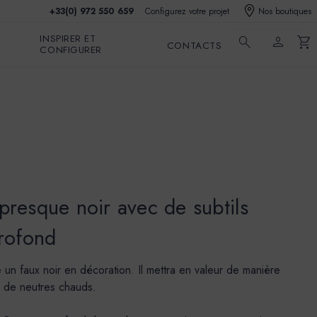
+33(0) 972 550 659
Configurez votre projet
Nos boutiques
INSPIRER ET
search
person
shopping_cart
CONTACTS
CONFIGURER
presque noir avec de subtils
profond
n faux noir en décoration. Il mettra en valeur de manière
e de neutres chauds.