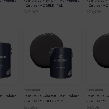
at Velours
Peinture La Premium - Mat Velours
Peinture La P
- Couleur MODÈLE - 10L
- Couleur MO
305,00€
190,90€
Mercadier
Mercadier
at Profond
Peinture La Céramat - Mat Profond
Peinture La C
- Couleur MODÈLE - 2,5L
- Couleur MO
123,60€
64,30€