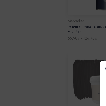
Mercadier
Peinture l'Extra - Satin -
MODÈLE
65,90€ - 126,70€