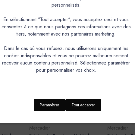
personnalisés.
Mercadier
Mercadier
mat -
Glacis Béton - Couleur MODÈLE
Peinture L'Ext
En sélectionnant "Tout accepter", vous acceptez ceci et vous
Modèle - 2,5
68,10€
consentez à ce que nous partagions ces informations avec des
126,70€
tiers, notamment avec nos partenaires marketing.
Dans le cas où vous refusez, nous utiliserons uniquement les
cookies indispensables et vous ne pourrez malheureusement
recevoir aucun contenu personnalisé. Sélectionnez paramétrer
pour personnaliser vos choix.
Paramétrer
Tout accepter
Mercadier
Mercadier