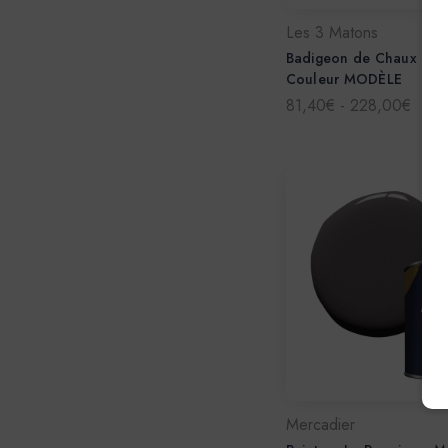
Les 3 Matons
Badigeon de Chaux Badi
Couleur MODÈLE
81,40€ - 228,00€
Mercadier