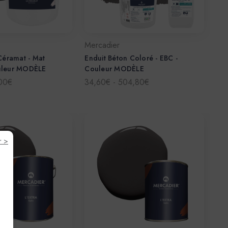
Mercadier
 Céramat - Mat
Enduit Béton Coloré - EBC -
uleur MODÈLE
Couleur MODÈLE
,00€
34,60€ - 504,80€
r >