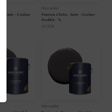
Mercadier
ra - Satin - Couleur
Peinture L'Extra - Satin - Couleur
L
Modèle - 1L
65,90€
Mercadier