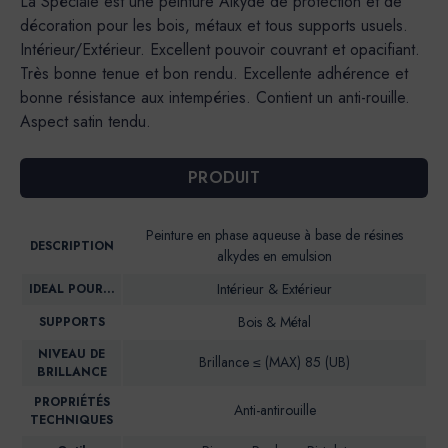
La Spéciale est une peinture Alkyde de protection et de
décoration pour les bois, métaux et tous supports usuels.
Intérieur/Extérieur. Excellent pouvoir couvrant et opacifiant.
Très bonne tenue et bon rendu. Excellente adhérence et
bonne résistance aux intempéries. Contient un anti-rouille.
Aspect satin tendu.
PRODUIT
Peinture en phase aqueuse à base de résines
DESCRIPTION
alkydes en emulsion
Intérieur & Extérieur
IDEAL POUR…
Bois & Métal
SUPPORTS
NIVEAU DE
Brillance ≤ (MAX) 85 (UB)
BRILLANCE
PROPRIÉTÉS
Anti-antirouille
TECHNIQUES