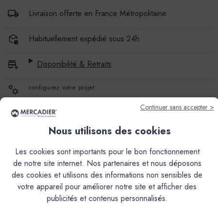
À
À
BRILLANT
BRILLANT
Livraison offerte en France Métropolitaine
Habituellement expédié sous 24h
Disponibilité & Retraits
configurez votre projet
Continuer sans accepter >
Avis produit
Nous utilisons des cookies
Paiement sécurisé
Les cookies sont importants pour le bon fonctionnement
de notre site internet. Nos partenaires et nous déposons
Retours
des cookies et utilisons des informations non sensibles de
votre appareil pour améliorer notre site et afficher des
publicités et contenus personnalisés.