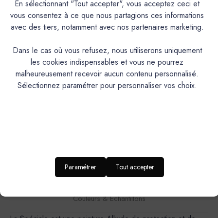
Les produits colorés sont teintés à la demande de ce
En sélectionnant "Tout accepter", vous acceptez ceci et
fait ils ne peuvent faire l'objet d'une reprise. Nous vous
vous consentez à ce que nous partagions ces informations
préconisons fortement de commander nos nuanciers et
avec des tiers, notamment avec nos partenaires marketing.
échantillons.
Dans le cas où vous refusez, nous utiliserons uniquement
les cookies indispensables et vous ne pourrez
malheureusement recevoir aucun contenu personnalisé.
Sélectionnez paramétrer pour personnaliser vos choix.
Descriptif
Caractéristiques
Paramétrer
Tout accepter
Documentation Technique
Couleurs & Échantillons