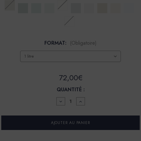
FORMAT:
(Obligatoire)
72,00€
QUANTITÉ :
DIMINUER
AUGMENTER
LA
LA
QUANTITÉ
QUANTITÉ
POUR
POUR
LA
LA
SPÉCIALE
SPÉCIALE
-
-
SATIN
SATIN