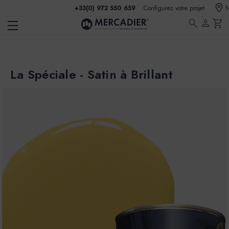
+33(0) 972 550 659
Configurez votre projet
N
search
person
shopping_cart
La Spéciale - Satin à Brillant