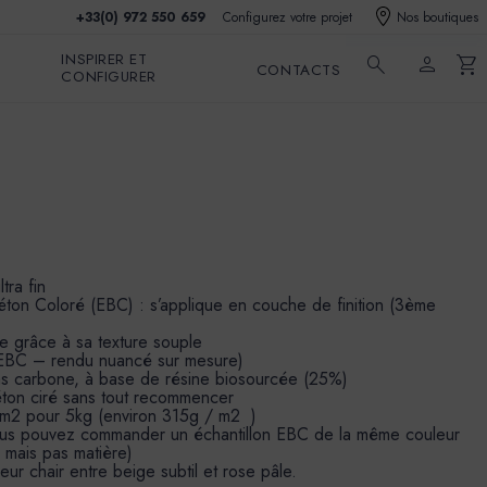
+33(0) 972 550 659
Configurez votre projet
Nos boutiques
INSPIRER ET
search
person
shopping_cart
CONTACTS
CONFIGURER
tra fin
éton Coloré (EBC) : s’applique en couche de finition (3ème
le grâce à sa texture souple
s EBC – rendu nuancé sur mesure)
as carbone, à base de résine biosourcée (25%)
béton ciré sans tout recommencer
 m2 pour 5kg (environ 315g / m2 )
vous pouvez commander un échantillon EBC de la même couleur
r mais pas matière)
 chair entre beige subtil et rose pâle.