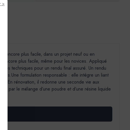
r >
tion encore plus facile, dans un projet neuf ou en
iré encore plus facile, même pour les novices. Appliqué
s gestes techniques pour un rendu final assuré. Un rendu
istes.Une formulation responsable : elle intègre un liant
ce. En rénovation, il redonne une seconde vie aux
ent par le mélange d’une poudre et d’une résine liquide