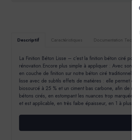
Descriptif
Caractéristiques
Documentation Techni
La Finition Béton Lisse – c’est la finition béton ciré pou
rénovation.Encore plus simple à appliquer : Avec son grai
en couche de finition sur notre béton ciré traditionnel (E
lisse avec de subtils effets de matières : elle permet d’o
biosourcé à 25 % et un ciment bas carbone, afin de rédu
bétons cirés, en estompant les nuances trop marquées ou
et est applicable, en très faibe épaisseur, en 1 à plusieu