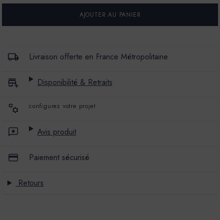
POUR
POUR
FIXATEUR
FIXATEUR
DE
DE
FONDS
FONDS
POREUX
POREUX
-
-
1KG
1KG
Livraison offerte en France Métropolitaine
Disponibilité & Retraits
configurez votre projet
Avis produit
Paiement sécurisé
Retours