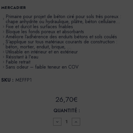
MERCADIER
Primaire pour projet de béton ciré pour sols très poreux :
chape anhydrite ou hydraulique, plâtre, béton cellulaire…
Fixe et durcit les surfaces friables
Bloque les fonds poreux et absorbants
Améliore l’adhérence des enduits bétons et sols coulés
S'applique sur tous matériaux courants de construction :
béton, mortier, enduit, brique, …
Utilisable en intérieur et en extérieur
Résistant à l'eau
Faible retrait
Sans odeur – faible teneur en COV
SKU :
MEFFP1
26,70€
QUANTITÉ :
DIMINUER
AUGMENTER
LA
LA
QUANTITÉ
QUANTITÉ