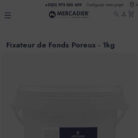
+33(0) 972 550 659
Configurez votre projet
N
search
person
shopping_cart
Fixateur de Fonds Poreux - 1kg