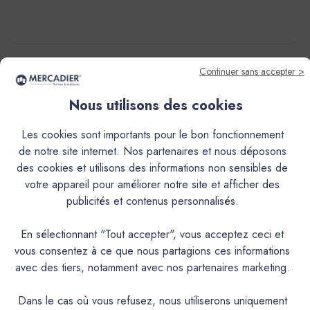
Descriptif
Continuer sans accepter >
Nous utilisons des cookies
Caractéristiques
Les cookies sont importants pour le bon fonctionnement
Documentation Technique
de notre site internet. Nos partenaires et nous déposons
des cookies et utilisons des informations non sensibles de
Le Fixateur de Fonds Poreux Mercadier est un primaire
votre appareil pour améliorer notre site et afficher des
fixateur et durcissant (résine acrylique de grande solidité),
publicités et contenus personnalisés.
conçu pour préparer efficacement les supports poreux et
absorbants, en intérieur comme en extérieur. Il pénètre en
En sélectionnant "Tout accepter", vous acceptez ceci et
profondeur pour fixer et durcir les surfaces friables,
vous consentez à ce que nous partagions ces informations
bloquer la porosité et améliorer durablement ladhérence
avec des tiers, notamment avec nos partenaires marketing.
des enduits bétons et sols coulés. Facile à appliquer, sans
odeur et à faible teneur en COV, il constitue une étape
Dans le cas où vous refusez, nous utiliserons uniquement
essentielle pour garantir la bonne tenue et la durabilité des