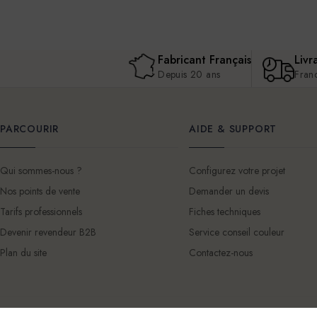
Fabricant Français
Livr
Depuis 20 ans
Fran
PARCOURIR
AIDE & SUPPORT
Qui sommes-nous ?
Configurez votre projet
Nos points de vente
Demander un devis
Tarifs professionnels
Fiches techniques
Devenir revendeur B2B
Service conseil couleur
Plan du site
Contactez-nous