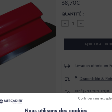
68,70€
QUANTITÉ :
DIMINUER
AUGMENTER
LA
LA
QUANTITÉ
QUANTITÉ
POUR
POUR
LAME
LAME
PARFAIT
PARFAIT
LISS'
LISS'
45
45
CM
CM
Livraison offerte en 
Disponibilité & Retr
configurez votre projet
Continuer sans accepte
Avis produit
Nous utilisons des cookies