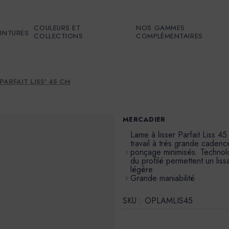
COULEURS ET
NOS GAMMES
EINTURES
COLLECTIONS
COMPLÉMENTAIRES
PARFAIT LISS' 45 CM
MERCADIER
Lame à lisser Parfait Liss 4
travail à très grande cadenc
ponçage minimisés. Technolo
du profilé permettent un li
légère
Grande maniabilité
SKU :
OPLAMLIS45