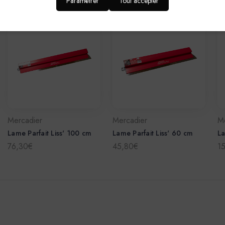
Paramétrer
Tout accepter
Mercadier
Mercadier
M
Lame Parfait Liss' 100 cm
Lame Parfait Liss' 60 cm
La
76,30€
45,80€
1