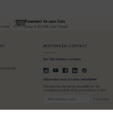
Paiement 4x sans frais
 écoute
Jusqu'à 2000€ avec Paypal
ENT
RESTONS EN CONTACT
Sur les réseaux sociaux
 commandes
Abonnez-vous à notre newsletter
Recevez les dernières actualités sur les
nouveaux produits et les promotions à venir
Adresse
e-
mail