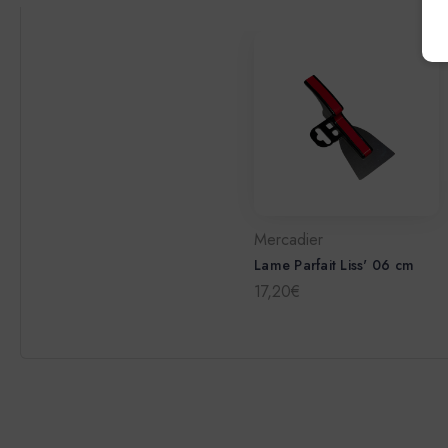
Mercadier
Lame Parfait Liss' 06 cm
17,20€