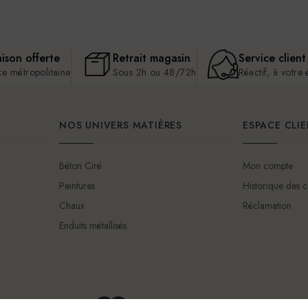
aison offerte
Retrait magasin
Service client
ce métropolitaine
Sous 2h ou 48/72h
Réactif, à votre
NOS UNIVERS MATIÈRES
ESPACE CLI
Béton Ciré
Mon compte
Peintures
Historique des
Chaux
Réclamation
Enduits métallisés