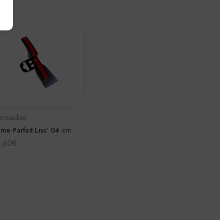
ercadier
me Parfait Liss' 04 cm
5,60€