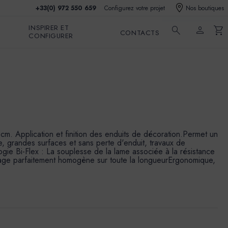
+33(0) 972 550 659
Configurez votre projet
Nos boutiques
INSPIRER ET
search
person
shopping_cart
CONTACTS
CONFIGURER
5 cm. Application et finition des enduits de décoration.Permet un
e, grandes surfaces et sans perte d'enduit, travaux de
gie Bi-Flex : La souplesse de la lame associée à la résistance
ssage parfaitement homogène sur toute la longueurErgonomique,