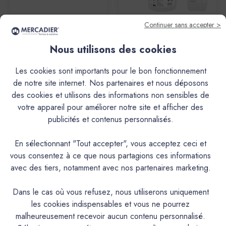
Continuer sans accepter >
Mercadier
Mercadier
Enduit Béton Coloré - EBC -
Enduit Béton Coloré - EBC -
Nous utilisons des cookies
Couleur LITTLE SISTER -
Couleur LITTLE SISTER -
Echantillon Matière &
Dose Essai
Les cookies sont importants pour le bon fonctionnement
Couleur
34,60€
de notre site internet. Nos partenaires et nous déposons
2,70€
des cookies et utilisons des informations non sensibles de
votre appareil pour améliorer notre site et afficher des
publicités et contenus personnalisés.
En sélectionnant "Tout accepter", vous acceptez ceci et
vous consentez à ce que nous partagions ces informations
avec des tiers, notamment avec nos partenaires marketing.
Dans le cas où vous refusez, nous utiliserons uniquement
les cookies indispensables et vous ne pourrez
malheureusement recevoir aucun contenu personnalisé.
Mercadier
Mercadier