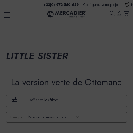
+33(0) 972 550 659
Configurez votre projet
N
search
person
shopping_cart
LITTLE SISTER
La version verte de Ottomane
Afficher les filtres
Trier par :