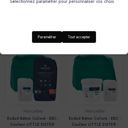
Sélectionnez paramétrer pour personnaliser vos choix.
Enduit Béton Coloré - EBC -
Enduit Béton Coloré - EBC -
Couleur LITTLE SISTER -
Couleur LITTLE SISTER -
5,3kg Le shoT (Poudre +
13,4kg (Poudre + Liant)
Liant)
276,20€
142,20€
Paramétrer
Tout accepter
Mercadier
Mercadier
Enduit Béton Coloré - EBC -
Enduit Béton Coloré - EBC -
Couleur LITTLE SISTER -
Couleur LITTLE SISTER -