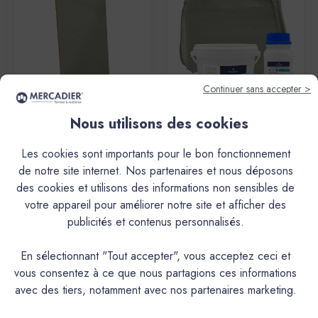
Continuer sans accepter >
Nous utilisons des cookies
Mercadier
Mercadier
PURE® Minéral Béton - PMB
PURE® Minéral Béton - PMB
Les cookies sont importants pour le bon fonctionnement
- Couleur MACADAM -
- Couleur MACADAM - Dose
de notre site internet. Nos partenaires et nous déposons
Echantillon Matière &
Essai
des cookies et utilisons des informations non sensibles de
Couleur
34,60€
votre appareil pour améliorer notre site et afficher des
2,70€
publicités et contenus personnalisés.
En sélectionnant "Tout accepter", vous acceptez ceci et
vous consentez à ce que nous partagions ces informations
avec des tiers, notamment avec nos partenaires marketing.