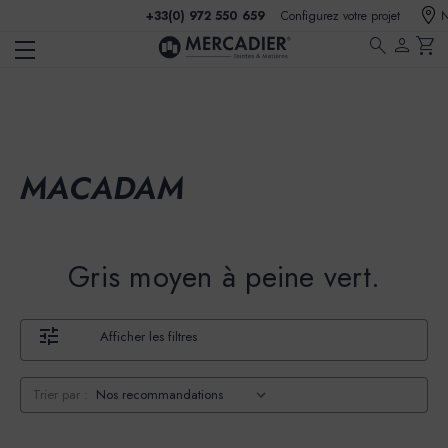
+33(0) 972 550 659
Configurez votre projet
N
search
person
shopping_cart
MACADAM
Gris moyen à peine vert.
Afficher les filtres
Trier par :