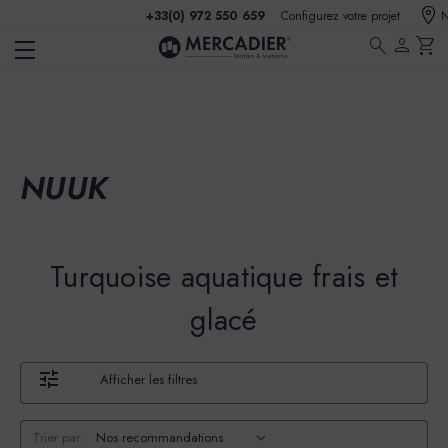
+33(0) 972 550 659
Configurez votre projet
N
search
person
shopping_cart
NUUK
Turquoise aquatique frais et
glacé
Afficher les filtres
Trier par :