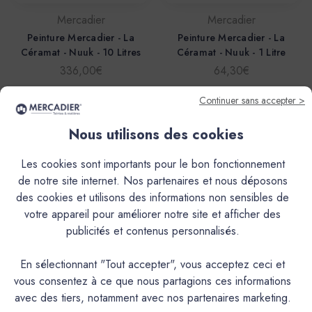
Mercadier
Mercadier
Peinture Mercadier - La
Peinture Mercadier - La
Céramat - Nuuk - 10 Litres
Céramat - Nuuk - 1 Litre
336,00€
64,30€
Continuer sans accepter >
Nous utilisons des cookies
Les cookies sont importants pour le bon fonctionnement
de notre site internet. Nos partenaires et nous déposons
des cookies et utilisons des informations non sensibles de
votre appareil pour améliorer notre site et afficher des
publicités et contenus personnalisés.
Mercadier
Mercadier
En sélectionnant "Tout accepter", vous acceptez ceci et
vous consentez à ce que nous partagions ces informations
Peinture Mercadier - La
Peinture Mercadier - La
Spéciale - Satin à brillant -
Spéciale - Satin à brillant -
avec des tiers, notamment avec nos partenaires marketing.
Couleur NUUK - 2,5L
Couleur NUUK - 1L