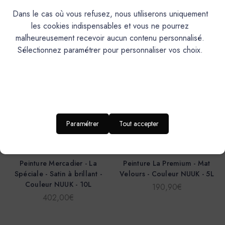
143,70€
74,20€
Dans le cas où vous refusez, nous utiliserons uniquement
les cookies indispensables et vous ne pourrez
malheureusement recevoir aucun contenu personnalisé.
Sélectionnez paramétrer pour personnaliser vos choix.
Paramétrer
Tout accepter
Mercadier
Mercadier
Peinture Mercadier - La
Peinture La Premium - Mat
Spéciale - Satin à brillant -
Velours - Couleur NUUK - 5L
Couleur NUUK - 10L
190,90€
402,00€