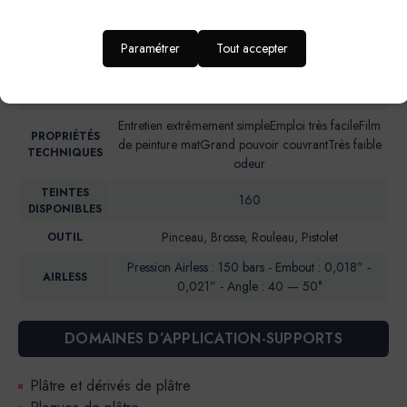
d’enfant, entrée et couloir
RENDU
Aspect mat soyeux
Paramétrer
Tout accepter
ESTHETIQUE
NIVEAU DE
Brillance 85° (UB)*: <5
BRILLANCE
Entretien extrêmement simpleEmploi très facileFilm
PROPRIÉTÉS
de peinture matGrand pouvoir couvrantTrès faible
TECHNIQUES
odeur
TEINTES
160
DISPONIBLES
Pinceau, Brosse, Rouleau, Pistolet
OUTIL
Pression Airless : 150 bars - Embout : 0,018” ‐
AIRLESS
0,021” - Angle : 40 — 50°
DOMAINES D’APPLICATION-SUPPORTS
Plâtre et dérivés de plâtre