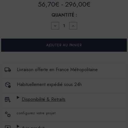
56,70€ - 296,00€
QUANTITÉ :
DIMINUER
AUGMENTER
LA
LA
QUANTITÉ
QUANTITÉ
POUR
POUR
PEINTURE
PEINTURE
-
-
LA
LA
PREMIUM
PREMIUM
-
-
MAT
MAT
Livraison offerte en France Métropolitaine
VELOURS
VELOURS
-
-
COULEUR
COULEUR
Habituellement expédié sous 24h
CORCOVADO
CORCOVADO
Disponibilité & Retraits
configurez votre projet