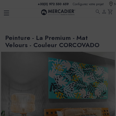
+33(0) 972 550 659
Configurez votre projet
N
search
person
shopping_cart
Peinture - La Premium - Mat
Velours - Couleur CORCOVADO