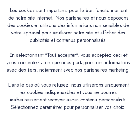
Les cookies sont importants pour le bon fonctionnement
de notre site internet. Nos partenaires et nous déposons
Caractéristiques
des cookies et utilisons des informations non sensibles de
votre appareil pour améliorer notre site et afficher des
Documentation Technique
publicités et contenus personnalisés.
Couleurs & Échantillons
En sélectionnant "Tout accepter", vous acceptez ceci et
vous consentez à ce que nous partagions ces informations
La Premium est une peinture acrylique très lavable mate en
avec des tiers, notamment avec nos partenaires marketing.
phase aqueuse pour murs cuisine, hall d’entrée et salle de
bains aux propriétés d'entretien remarquables. Convient
Dans le cas où vous refusez, nous utiliserons uniquement
également aux espaces humides
les cookies indispensables et vous ne pourrez
malheureusement recevoir aucun contenu personnalisé.
PRODUIT
Sélectionnez paramétrer pour personnaliser vos choix.
Peinture acrylique mate lavable
DESCRIPTION
Intérieur : Mur cuisine, salle de bain,chambre
IDEAL POUR…