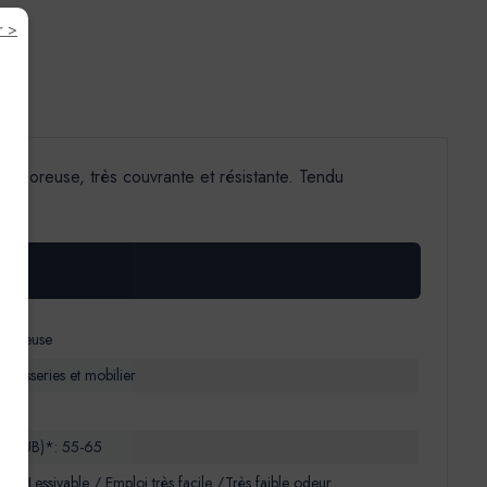
r >
croporeuse, très couvrante et résistante. Tendu
oporeuse
, huisseries et mobilier
85° (UB)*: 55-65
s / Lessivable / Emploi très facile /Très faible odeur