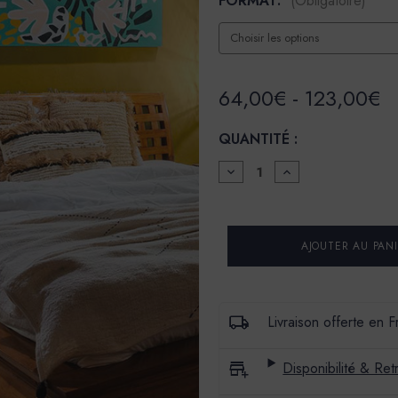
FORMAT:
(Obligatoire)
64,00€ - 123,00€
QUANTITÉ :
DIMINUER
AUGMENTER
LA
LA
QUANTITÉ
QUANTITÉ
POUR
POUR
PEINTURE
PEINTURE
L'EXTRA
L'EXTRA
-
-
SATIN
SATIN
-
-
COULEUR
COULEUR
BOGUE
BOGUE
Livraison offerte en 
Disponibilité & Retr