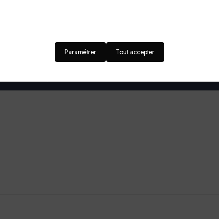
160
Pinceau, Brosse, Rouleau, Pis
Pression Airless : +/‐ 10 MPa (= 100 atm.) - E
Paramétrer
Tout accepter
DOMAINES D’APPLICATION-SUPPORT