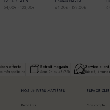
Couleur TATIN
Couleur NAZCA
C
64,00€ - 123,00€
64,00€ - 123,00€
6
aison offerte
Retrait magasin
Service client
ce métropolitaine
Sous 2h ou 48/72h
Réactif, à votre
NOS UNIVERS MATIÈRES
ESPACE CLI
Béton Ciré
Mon compte