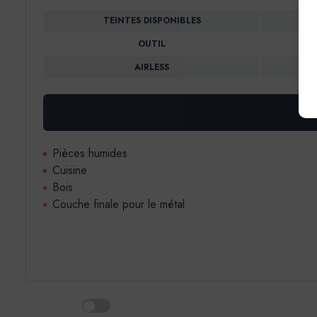
TEINTES DISPONIBLES
OUTIL
AIRLESS
Pièces humides
Cuisine
Bois
Couche finale pour le métal