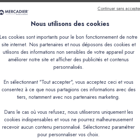
Continuer sans accepte
Nous utilisons des cookies
que
Couleurs & Échantillons
Les cookies sont importants pour le bon fonctionnement de notre
site internet. Nos partenaires et nous déposons des cookies et
urs, satinée, lessivable et résistante à la plupart des rayures. Mi
utilisons des informations non sensibles de votre appareil pour
améliorer notre site et afficher des publicités et contenus
personnalisés.
PRODUIT
En sélectionnant "Tout accepter", vous acceptez ceci et vous
consentez à ce que nous partagions ces informations avec des
tiers, notamment avec nos partenaires marketing.
Laque polyuréthane à l’eau micr
Intérieur/Extérieur.Murs cuisine, salles de bains
Dans le cas où vous refusez, nous utiliserons uniquement les
Aspect satiné velours
cookies indispensables et vous ne pourrez malheureusement
recevoir aucun contenu personnalisé. Sélectionnez paramétrer
Brillance 60° (UB)*: 20-30 / Brillance 
pour personnaliser vos choix.
Très fort pouvoir couvrant / Très bonne tenue, résistante aux rayures couvrante