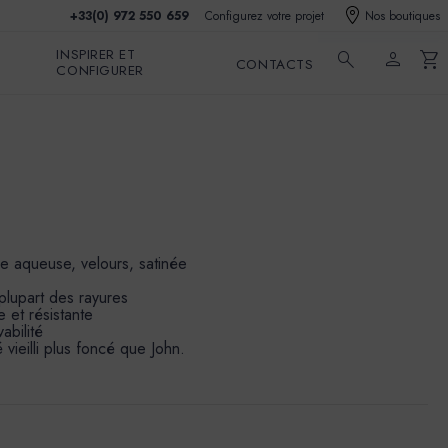
+33(0) 972 550 659
Configurez votre projet
Nos boutiques
INSPIRER ET
search
person
shopping_cart
CONTACTS
CONFIGURER
e aqueuse, velours, satinée
 plupart des rayures
 et résistante
abilité
vieilli plus foncé que John.