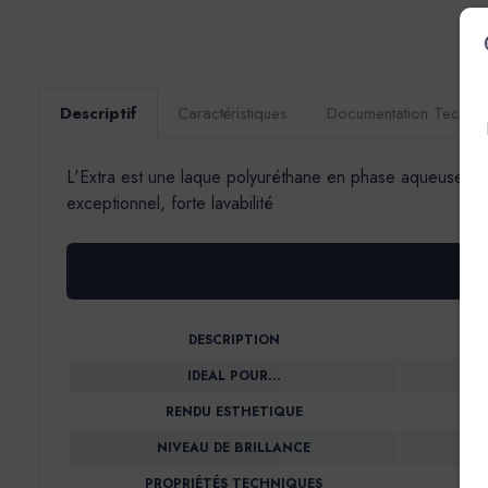
Descriptif
Caractéristiques
Documentation Techni
L'Extra est une laque polyuréthane en phase aqueuse, velo
exceptionnel, forte lavabilité
DESCRIPTION
IDEAL POUR…
RENDU ESTHETIQUE
NIVEAU DE BRILLANCE
PROPRIÉTÉS TECHNIQUES