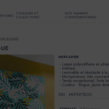
COULEURS ET
NOS GAMMES
EINTURES
COLLECTIONS
COMPLÉMENTAIRES
LEUR BOGUE
OGUE
MERCADIER
Laque polyuréthane en phas
Intérieur
Lessivable et résistante à la
Microporeuse, très couvrante
Tendu exceptionnel, forte lav
Couleur : Bogue, Jaune doré 
SKU :
MEPEXTBOG