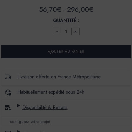
56,70€ - 296,00€
QUANTITÉ :
DIMINUER
AUGMENTER
LA
LA
QUANTITÉ
QUANTITÉ
POUR
POUR
PEINTURE
PEINTURE
-
-
LA
LA
PREMIUM
PREMIUM
-
-
MAT
MAT
Livraison offerte en France Métropolitaine
VELOURS
VELOURS
-
-
COULEUR
COULEUR
Habituellement expédié sous 24h
CRISTAL
CRISTAL
Disponibilité & Retraits
configurez votre projet