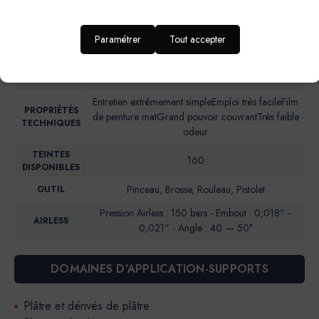
IDEAL POUR…
d’enfant, entrée et couloir
RENDU
Aspect mat soyeux
Paramétrer
Tout accepter
ESTHETIQUE
NIVEAU DE
Brillance 85° (UB)*: <5
BRILLANCE
Entretien extrêmement simpleEmploi très facileFilm
PROPRIÉTÉS
de peinture matGrand pouvoir couvrantTrès faible
TECHNIQUES
odeur
TEINTES
160
DISPONIBLES
Pinceau, Brosse, Rouleau, Pistolet
OUTIL
Pression Airless : 150 bars - Embout : 0,018” ‐
AIRLESS
0,021” - Angle : 40 — 50°
DOMAINES D’APPLICATION-SUPPORTS
Plâtre et dérivés de plâtre