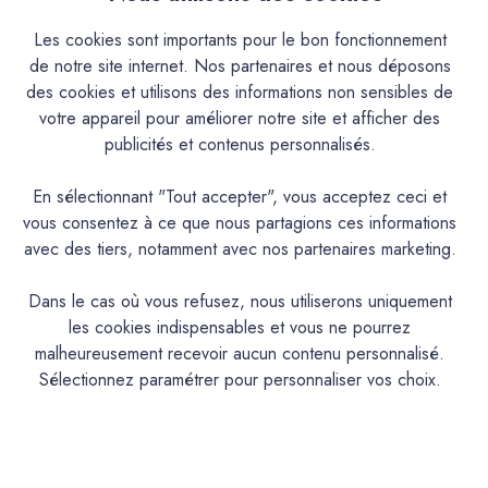
Descriptif
Les cookies sont importants pour le bon fonctionnement
de notre site internet. Nos partenaires et nous déposons
Caractéristiques
des cookies et utilisons des informations non sensibles de
votre appareil pour améliorer notre site et afficher des
Documentation Technique
publicités et contenus personnalisés.
En sélectionnant "Tout accepter", vous acceptez ceci et
Couleurs & Échantillons
vous consentez à ce que nous partagions ces informations
La Premium est une peinture acrylique très lavable mate en
avec des tiers, notamment avec nos partenaires marketing.
phase aqueuse pour murs cuisine, hall d’entrée et salle de
bains aux propriétés d'entretien remarquables. Convient
Dans le cas où vous refusez, nous utiliserons uniquement
également aux espaces humides
les cookies indispensables et vous ne pourrez
malheureusement recevoir aucun contenu personnalisé.
Sélectionnez paramétrer pour personnaliser vos choix.
PRODUIT
Peinture acrylique mate lavable
DESCRIPTION
Intérieur : Mur cuisine, salle de bain,chambre