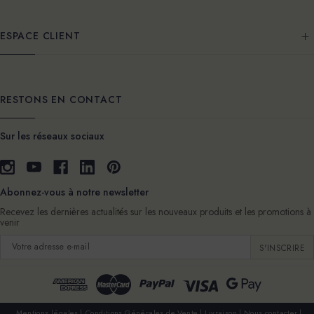
ESPACE CLIENT
RESTONS EN CONTACT
Sur les réseaux sociaux
Abonnez-vous à notre newsletter
Recevez les dernières actualités sur les nouveaux produits et les promotions à
venir
Adresse
e-
mail
Mentions légales
Conditions Générales de Vente
Livraison
Nous contacter