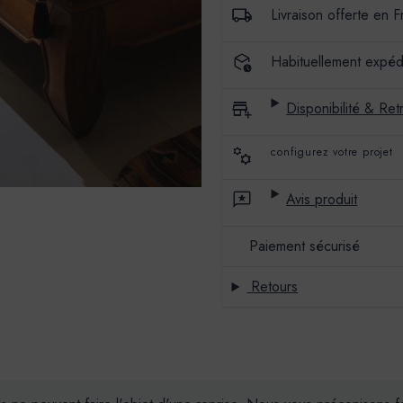
VELOURS
VELOURS
Livraison offerte en 
-
-
COULEUR
COULEUR
FARSI
FARSI
Habituellement expéd
Disponibilité & Retr
configurez votre projet
Avis produit
Paiement sécurisé
Retours