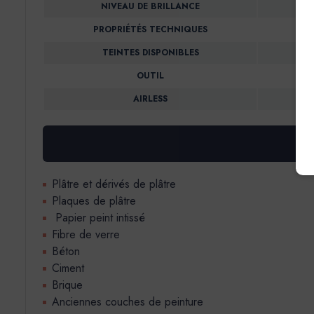
NIVEAU DE BRILLANCE
PROPRIÉTÉS TECHNIQUES
TEINTES DISPONIBLES
OUTIL
AIRLESS
Plâtre et dérivés de plâtre
Plaques de plâtre
Papier peint intissé
Fibre de verre
Béton
Ciment
Brique
Anciennes couches de peinture