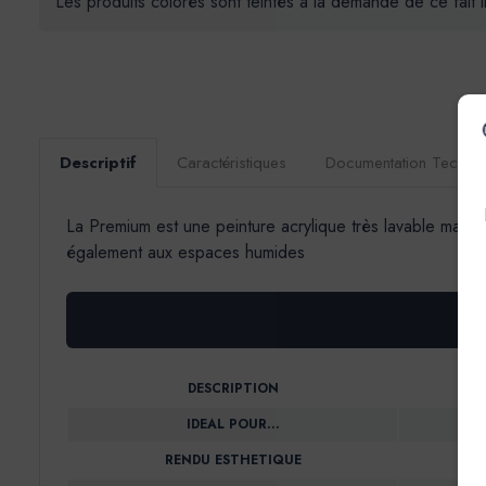
Les produits colorés sont teintés à la demande de ce fait 
Descriptif
Caractéristiques
Documentation Techni
La Premium est une peinture acrylique très lavable mate 
également aux espaces humides
DESCRIPTION
IDEAL POUR…
RENDU ESTHETIQUE