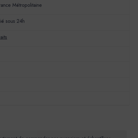
France Métropolitaine
ié sous 24h
aits