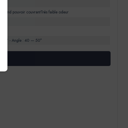
atGrand pouvoir couvrantTrès faible odeur
tolet
0,021” - Angle : 40 — 50°
S