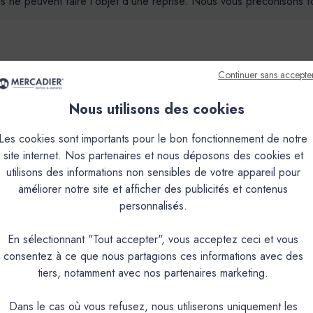
ils ne peuvent faire l'objet d'une reprise. Nous vous préconisons
Continuer sans accepte
que
Couleurs & Échantillons
Nous utilisons des cookies
Les cookies sont importants pour le bon fonctionnement de notre
en phase aqueuse pour murs cuisine, hall d’entrée et salle de bain
site internet. Nos partenaires et nous déposons des cookies et
utilisons des informations non sensibles de votre appareil pour
améliorer notre site et afficher des publicités et contenus
PRODUIT
personnalisés.
En sélectionnant "Tout accepter", vous acceptez ceci et vous
Peinture acrylique mate lav
consentez à ce que nous partagions ces informations avec des
tiers, notamment avec nos partenaires marketing.
Intérieur : Mur cuisine, salle de bain,chambre d’
Aspect mat soyeux
Dans le cas où vous refusez, nous utiliserons uniquement les