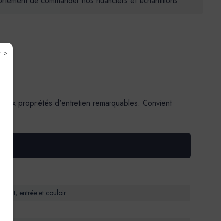
 fortement de commander nos nuanciers et échantillons.
r >
s aux propriétés d'entretien remarquables. Convient
able
enfant, entrée et couloir