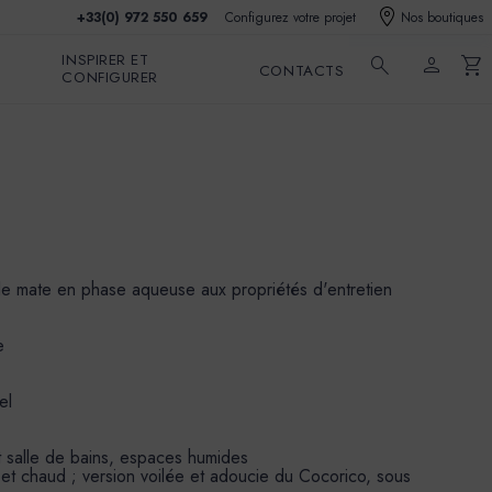
+33(0) 972 550 659
Configurez votre projet
Nos boutiques
INSPIRER ET
search
person
shopping_cart
CONTACTS
CONFIGURER
ble mate en phase aqueuse aux propriétés d'entretien
e
el
et salle de bains, espaces humides
 et chaud ; version voilée et adoucie du Cocorico, sous