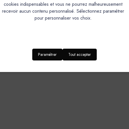
Brillance 85° (UB)*: <5
cookies indispensables et vous ne pourrez malheureusement
recevoir aucun contenu personnalisé. Sélectionnez paramétrer
Entretien extrêmement simpleEmploi très facileFilm de peinture m
pour personnaliser vos choix.
160
Pinceau, Brosse, Rouleau, Pis
Pression Airless : 150 bars - Embout : 0,018” ‐ 
Paramétrer
Tout accepter
DOMAINES D’APPLICATION-SUPPORT