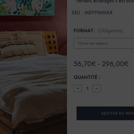
certains éclairages il est bru
SKU :
MEPPRMFAR
FORMAT:
(Obligatoire)
56,70€ - 296,00€
QUANTITÉ :
DIMINUER
AUGMENTER
LA
LA
QUANTITÉ
QUANTITÉ
POUR
POUR
PEINTURE
PEINTURE
-
-
LA
LA
PREMIUM
PREMIUM
-
-
MAT
MAT