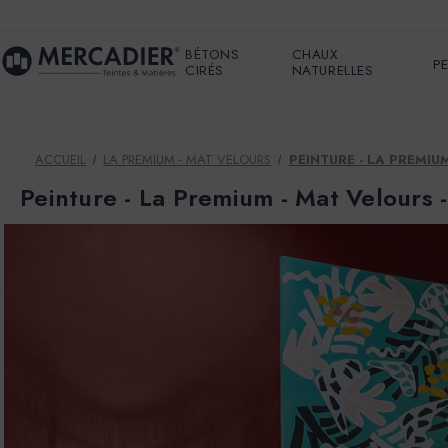
BÉTONS
CHAUX
P
CIRÉS
NATURELLES
ACCUEIL
LA PREMIUM - MAT VELOURS
PEINTURE - LA PREMIU
Peinture - La Premium - Mat Velours 