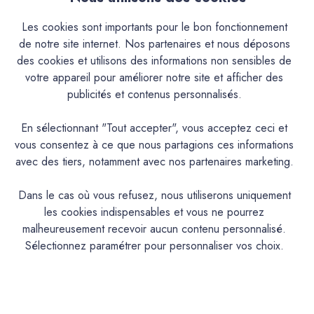
Descriptif
Les cookies sont importants pour le bon fonctionnement
de notre site internet. Nos partenaires et nous déposons
Caractéristiques
des cookies et utilisons des informations non sensibles de
votre appareil pour améliorer notre site et afficher des
Documentation Technique
publicités et contenus personnalisés.
En sélectionnant "Tout accepter", vous acceptez ceci et
Couleurs & Échantillons
vous consentez à ce que nous partagions ces informations
La Premium est une peinture acrylique très lavable mate en
avec des tiers, notamment avec nos partenaires marketing.
phase aqueuse pour murs cuisine, hall d’entrée et salle de
bains aux propriétés d'entretien remarquables. Convient
Dans le cas où vous refusez, nous utiliserons uniquement
également aux espaces humides
les cookies indispensables et vous ne pourrez
malheureusement recevoir aucun contenu personnalisé.
Sélectionnez paramétrer pour personnaliser vos choix.
PRODUIT
Peinture acrylique mate lavable
DESCRIPTION
Intérieur : Mur cuisine, salle de bain,chambre