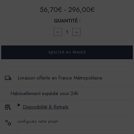
56,70€ - 296,00€
QUANTITÉ :
DIMINUER
AUGMENTER
LA
LA
QUANTITÉ
QUANTITÉ
POUR
POUR
PEINTURE
PEINTURE
-
-
LA
LA
PREMIUM
PREMIUM
-
-
MAT
MAT
Livraison offerte en France Métropolitaine
VELOURS
VELOURS
-
-
COULEUR
COULEUR
Habituellement expédié sous 24h
JOKER
JOKER
Disponibilité & Retraits
configurez votre projet