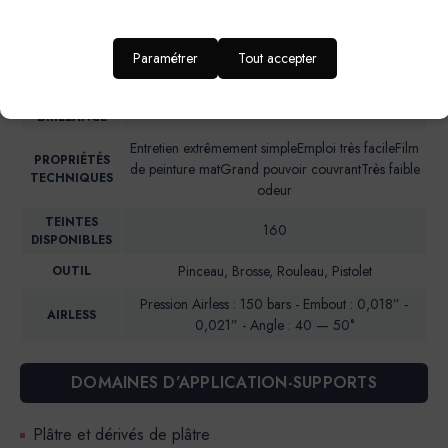
IDEAL POUR…
d’enfant, entrée et couloir
RENDU
Paramétrer
Tout accepter
Aspect mat soyeux
ESTHETIQUE
NIVEAU DE
Brillance 85° (UB)*: <5
BRILLANCE
Entretien extrêmement simpleEmploi très facileFilm
PROPRIÉTÉS
de peinture matGrand pouvoir couvrantTrès faible
TECHNIQUES
odeur
TEINTES
160
DISPONIBLES
Pinceau, Brosse, Rouleau, Pistolet
OUTIL
Pression Airless : 150 bars - Embout : 0,018” ‐
AIRLESS
0,021” - Angle : 40 — 50°
DOMAINES D’APPLICATION-SUPPORTS
Plâtre et dérivés de plâtre