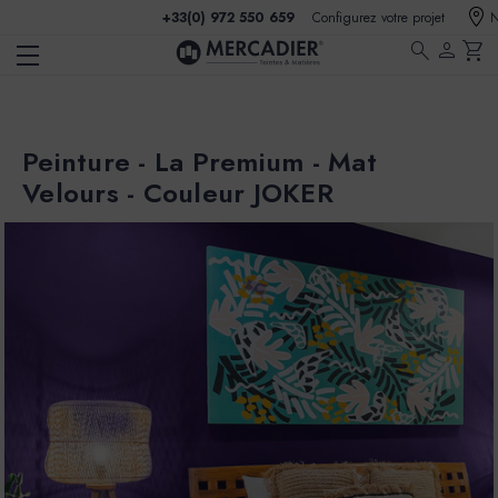
+33(0) 972 550 659
Configurez votre projet
N
search
person
shopping_cart
Peinture - La Premium - Mat
Velours - Couleur JOKER