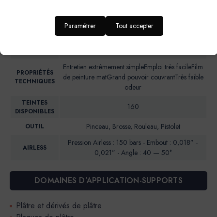
d’enfant, entrée et couloir
RENDU
Aspect mat soyeux
Paramétrer
Tout accepter
ESTHETIQUE
NIVEAU DE
Brillance 85° (UB)*: <5
BRILLANCE
Entretien extrêmement simpleEmploi très facileFilm
PROPRIÉTÉS
de peinture matGrand pouvoir couvrantTrès faible
TECHNIQUES
odeur
TEINTES
160
DISPONIBLES
Pinceau, Brosse, Rouleau, Pistolet
OUTIL
Pression Airless : 150 bars - Embout : 0,018” ‐
AIRLESS
0,021” - Angle : 40 — 50°
DOMAINES D’APPLICATION-SUPPORTS
Plâtre et dérivés de plâtre