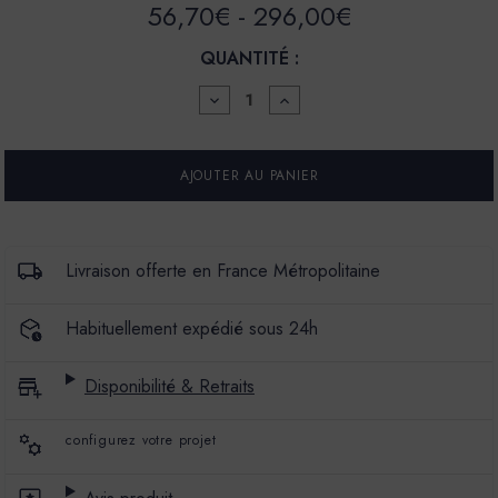
56,70€ - 296,00€
QUANTITÉ :
DIMINUER
AUGMENTER
LA
LA
QUANTITÉ
QUANTITÉ
POUR
POUR
PEINTURE
PEINTURE
-
-
LA
LA
PREMIUM
PREMIUM
-
-
MAT
MAT
Livraison offerte en France Métropolitaine
VELOURS
VELOURS
-
-
COULEUR
COULEUR
Habituellement expédié sous 24h
NEST
NEST
Disponibilité & Retraits
configurez votre projet