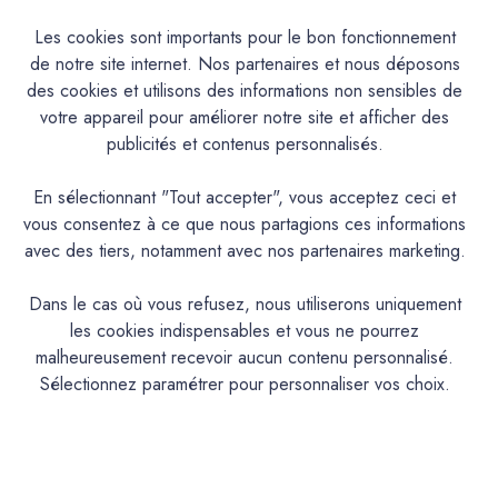
Les cookies sont importants pour le bon fonctionnement
de notre site internet. Nos partenaires et nous déposons
Caractéristiques
des cookies et utilisons des informations non sensibles de
votre appareil pour améliorer notre site et afficher des
Documentation Technique
publicités et contenus personnalisés.
Couleurs & Échantillons
En sélectionnant "Tout accepter", vous acceptez ceci et
vous consentez à ce que nous partagions ces informations
La Premium est une peinture acrylique très lavable mate en
avec des tiers, notamment avec nos partenaires marketing.
phase aqueuse pour murs cuisine, hall d’entrée et salle de
bains aux propriétés d'entretien remarquables. Convient
Dans le cas où vous refusez, nous utiliserons uniquement
également aux espaces humides
les cookies indispensables et vous ne pourrez
malheureusement recevoir aucun contenu personnalisé.
PRODUIT
Sélectionnez paramétrer pour personnaliser vos choix.
Peinture acrylique mate lavable
DESCRIPTION
Intérieur : Mur cuisine, salle de bain,chambre
IDEAL POUR…