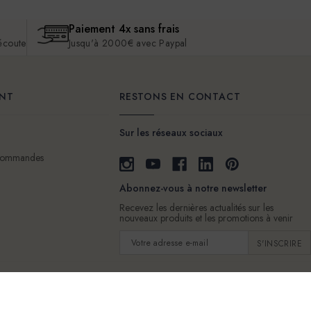
Paiement 4x sans frais
 écoute
Jusqu'à 2000€ avec Paypal
ENT
RESTONS EN CONTACT
Sur les réseaux sociaux
 commandes
Abonnez-vous à notre newsletter
Recevez les dernières actualités sur les
nouveaux produits et les promotions à venir
Adresse
e-
mail
e Vente
Livraison
Nous contacter
Politique de protection des données personnelles