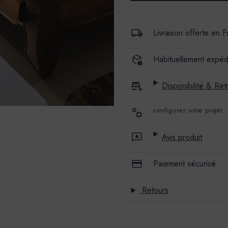
PREMIUM
PREMIUM
-
-
MAT
MAT
VELOURS
VELOURS
Livraison offerte en 
-
-
COULEUR
COULEUR
NOUGAT
NOUGAT
Habituellement expéd
Disponibilité & Retr
configurez votre projet
Avis produit
Paiement sécurisé
Retours