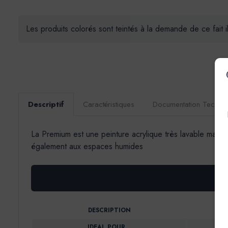
Les produits colorés sont teintés à la demande de ce fait 
Descriptif
Caractéristiques
Documentation Techni
La Premium est une peinture acrylique très lavable mate 
également aux espaces humides
DESCRIPTION
IDEAL POUR…