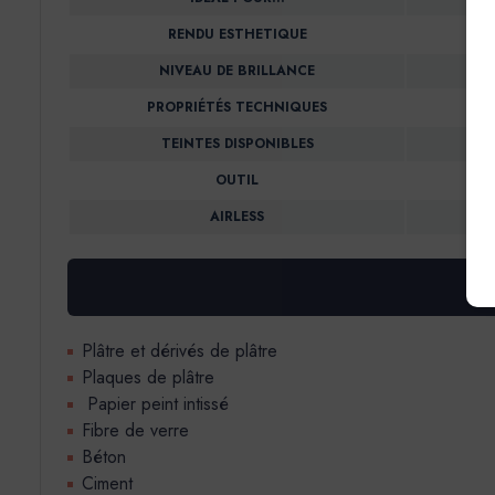
RENDU ESTHETIQUE
NIVEAU DE BRILLANCE
PROPRIÉTÉS TECHNIQUES
TEINTES DISPONIBLES
OUTIL
AIRLESS
Plâtre et dérivés de plâtre
Plaques de plâtre
Papier peint intissé
Fibre de verre
Béton
Ciment