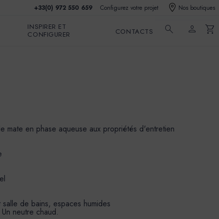
+33(0) 972 550 659
Configurez votre projet
Nos boutiques
INSPIRER ET
search
person
shopping_cart
CONTACTS
CONFIGURER
ble mate en phase aqueuse aux propriétés d'entretien
e
el
et salle de bains, espaces humides
. Un neutre chaud.