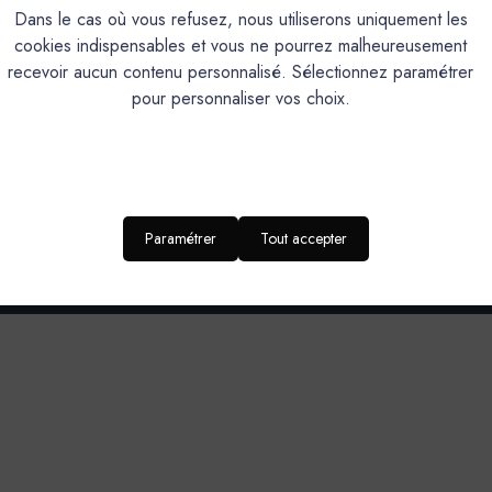
Dans le cas où vous refusez, nous utiliserons uniquement les
Aspect mat soyeux
cookies indispensables et vous ne pourrez malheureusement
recevoir aucun contenu personnalisé. Sélectionnez paramétrer
Brillance 85° (UB)*: <5
pour personnaliser vos choix.
Entretien extrêmement simpleEmploi très facileFilm de peinture m
160
Pinceau, Brosse, Rouleau, Pis
Pression Airless : 150 bars - Embout : 0,018” ‐ 
Paramétrer
Tout accepter
DOMAINES D’APPLICATION-SUPPORT