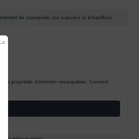
 fortement de commander nos nuanciers et échantillons.
r >
s aux propriétés d'entretien remarquables. Convient
able
enfant, entrée et couloir