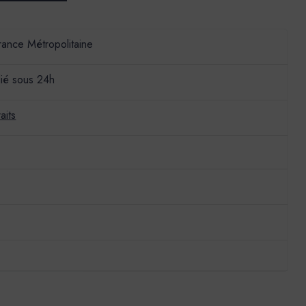
France Métropolitaine
ié sous 24h
aits