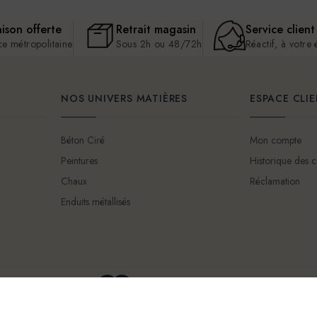
aison offerte
Retrait magasin
Service client
ce métropolitaine
Sous 2h ou 48/72h
Réactif, à votre
NOS UNIVERS MATIÈRES
ESPACE CLI
Béton Ciré
Mon compte
Peintures
Historique des
Chaux
Réclamation
Enduits métallisés
Mentions légales
Conditions Générales d