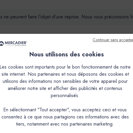
ils ne peuvent faire l'objet d'une reprise. Nous vous préconisons
Continuer sans accepte
Nous utilisons des cookies
que
Couleurs & Échantillons
Les cookies sont importants pour le bon fonctionnement de notre
site internet. Nos partenaires et nous déposons des cookies et
en phase aqueuse pour murs cuisine, hall d’entrée et salle de bain
utilisons des informations non sensibles de votre appareil pour
améliorer notre site et afficher des publicités et contenus
personnalisés.
PRODUIT
En sélectionnant "Tout accepter", vous acceptez ceci et vous
consentez à ce que nous partagions ces informations avec des
Peinture acrylique mate lav
tiers, notamment avec nos partenaires marketing.
Intérieur : Mur cuisine, salle de bain,chambre d’