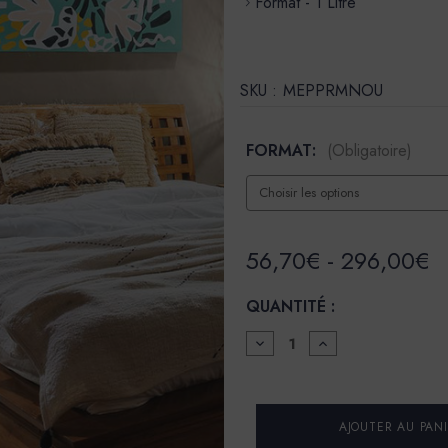
Format - 1 Litre
SKU :
MEPPRMNOU
FORMAT:
(Obligatoire)
56,70€ - 296,00€
QUANTITÉ :
DIMINUER
AUGMENTER
LA
LA
QUANTITÉ
QUANTITÉ
POUR
POUR
PEINTURE
PEINTURE
-
-
LA
LA