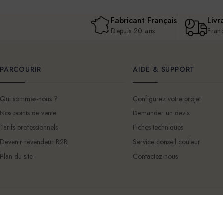
Fabricant Français
Livr
Depuis 20 ans
Fran
PARCOURIR
AIDE & SUPPORT
Qui sommes-nous ?
Configurez votre projet
Nos points de vente
Demander un devis
Tarifs professionnels
Fiches techniques
Devenir revendeur B2B
Service conseil couleur
Plan du site
Contactez-nous
© 2026 Mercadier