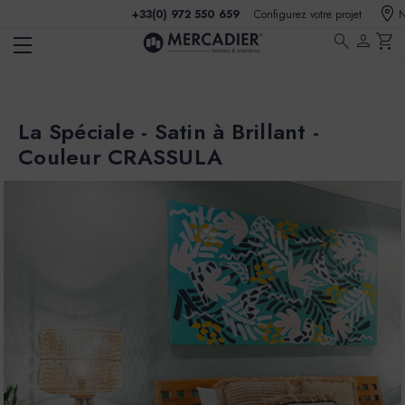
+33(0) 972 550 659
Configurez votre projet
N
search
person
shopping_cart
La Spéciale - Satin à Brillant -
Couleur CRASSULA