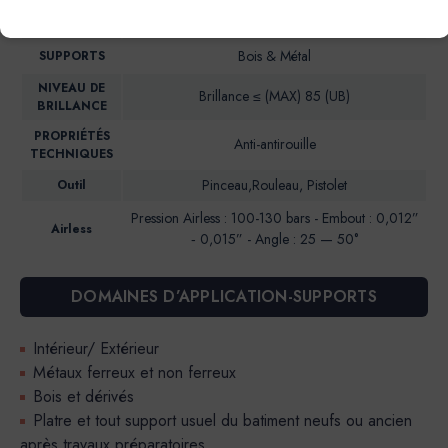
Intérieur & Extérieur
IDEAL POUR…
Bois & Métal
SUPPORTS
NIVEAU DE
Brillance ≤ (MAX) 85 (UB)
BRILLANCE
PROPRIÉTÉS
Anti-antirouille
TECHNIQUES
Pinceau,Rouleau, Pistolet
Outil
Pression Airless : 100-130 bars - Embout : 0,012”
Airless
‐ 0,015” - Angle : 25 — 50°
DOMAINES D’APPLICATION-SUPPORTS
Intérieur/ Extérieur
Métaux ferreux et non ferreux
Bois et dérivés
Platre et tout support usuel du batiment neufs ou ancien
après travaux préparatoires