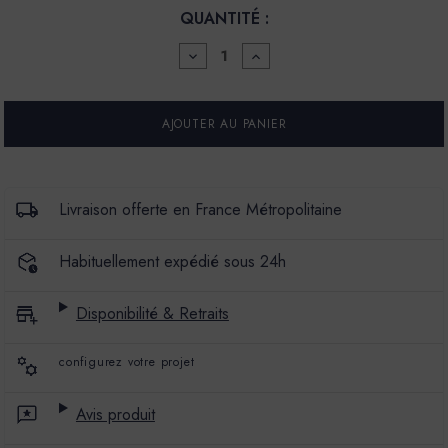
QUANTITÉ :
DIMINUER
AUGMENTER
LA
LA
QUANTITÉ
QUANTITÉ
POUR
POUR
LA
LA
SPÉCIALE
SPÉCIALE
-
-
SATIN
SATIN
À
À
BRILLANT
BRILLANT
Livraison offerte en France Métropolitaine
-
-
COULEUR
COULEUR
CRASSULA
CRASSULA
Habituellement expédié sous 24h
Disponibilité & Retraits
configurez votre projet
Avis produit