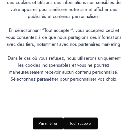
des cookies et utilisons des informations non sensibles de
Caractéristiques
votre appareil pour améliorer notre site et afficher des
publicités et contenus personnalisés.
Documentation Technique
En sélectionnant "Tout accepter", vous acceptez ceci et
vous consentez à ce que nous partagions ces informations
Couleurs & Échantillons
avec des tiers, notamment avec nos partenaires marketing.
La Spéciale est une peinture Alkyde de protection et de
Dans le cas où vous refusez, nous utiliserons uniquement
décoration pour les bois, métaux et tous supports usuels.
les cookies indispensables et vous ne pourrez
Intérieur/Extérieur. Excellent pouvoir couvrant et opacifiant.
malheureusement recevoir aucun contenu personnalisé.
Très bonne tenue et bon rendu. Excellente adhérence et
Sélectionnez paramétrer pour personnaliser vos choix.
bonne résistance aux intempéries. Contient un anti-rouille.
Aspect satin tendu.
PRODUIT
Peinture en phase aqueuse à base de résines
Paramétrer
Tout accepter
DESCRIPTION
alkydes en emulsion