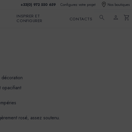
+33(0) 972 550 659
Configurez votre projet
Nos boutiques
INSPIRER ET
search
person
shopping_cart
CONTACTS
CONFIGURER
e décoration
 opacifiant
tempéries
gèrement rosé, assez soutenu.