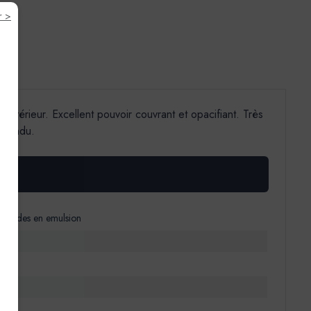
r >
Extérieur. Excellent pouvoir couvrant et opacifiant. Très
n tendu.
 alkydes en emulsion
)