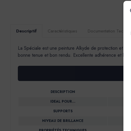
Descriptif
Caractéristiques
Documentation Techni
La Spéciale est une peinture Alkyde de protection et de d
bonne tenue et bon rendu. Excellente adhérence et bonne 
DESCRIPTION
IDEAL POUR…
SUPPORTS
NIVEAU DE BRILLANCE
PROPRIÉTÉS TECHNIQUES