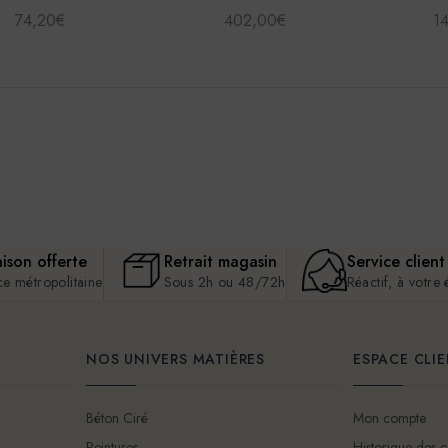
74,20€
402,00€
1
aison offerte
Retrait magasin
Service client
ce métropolitaine
Sous 2h ou 48/72h
Réactif, à votre
NOS UNIVERS MATIÈRES
ESPACE CLI
Béton Ciré
Mon compte
Peintures
Historique des