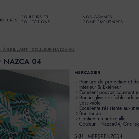
COULEURS ET
NOS GAMMES
EINTURES
COLLECTIONS
COMPLÉMENTAIRES
IN À BRILLANT - COULEUR NAZCA 04
eur NAZCA 04
MERCADIER
Peinture de protection et d
Intérieur & Extérieur
Excellent pouvoir couvrant et
Bonne glisse et faible odeur
Lessivable
Excellente résistante aux in
Bon tendu
Contient un anti-rouille
Couleur : Nazca04, Gris lé
SKU :
MEPSPENZC04