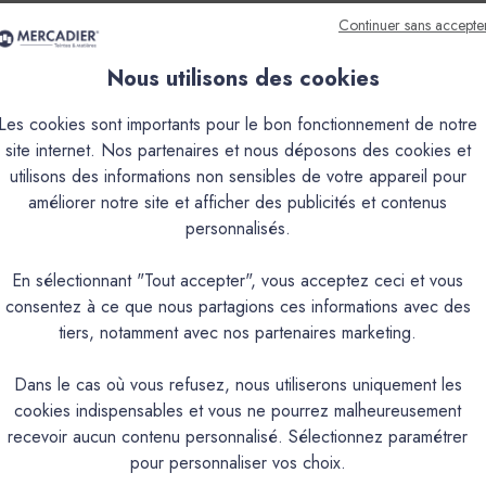
Continuer sans accepte
Nous utilisons des cookies
que
Couleurs & Échantillons
Les cookies sont importants pour le bon fonctionnement de notre
site internet. Nos partenaires et nous déposons des cookies et
utilisons des informations non sensibles de votre appareil pour
écoration pour les bois, métaux et tous supports usuels. Intérieur/
améliorer notre site et afficher des publicités et contenus
résistance aux intempéries. Contient un anti-rouille. Aspect sati
personnalisés.
PRODUIT
En sélectionnant "Tout accepter", vous acceptez ceci et vous
consentez à ce que nous partagions ces informations avec des
tiers, notamment avec nos partenaires marketing.
Peinture en phase aqueuse à base de résines
Intérieur & Extérieur
Dans le cas où vous refusez, nous utiliserons uniquement les
cookies indispensables et vous ne pourrez malheureusement
Bois & Métal
recevoir aucun contenu personnalisé. Sélectionnez paramétrer
Brillance ≤ (MAX) 85 (UB
pour personnaliser vos choix.
Anti-antirouille