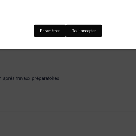
Pinceau,Rouleau, Pistole
Pression Airless : 100-130 bars - Embout : 0,012” 
Paramétrer
Tout accepter
DOMAINES D’APPLICATION-SUPPORT
n après travaux préparatoires