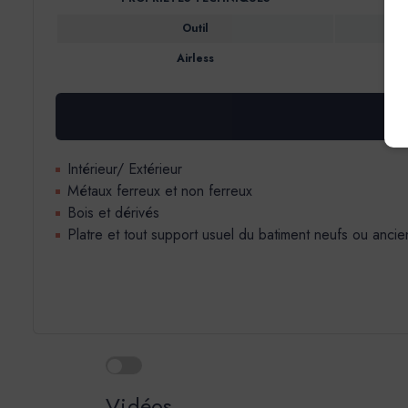
Outil
Airless
Intérieur/ Extérieur
Métaux ferreux et non ferreux
Bois et dérivés
Platre et tout support usuel du batiment neufs ou ancie
Vidéos