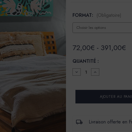
FORMAT:
(Obligatoire)
72,00€ - 391,00€
QUANTITÉ :
DIMINUER
AUGMENTER
LA
LA
QUANTITÉ
QUANTITÉ
POUR
POUR
LA
LA
SPÉCIALE
SPÉCIALE
-
-
SATIN
SATIN
À
À
BRILLANT
BRILLANT
-
-
Livraison offerte en 
COULEUR
COULEUR
NAZCA
NAZCA