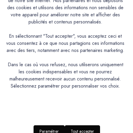
de notre site internet. Nos partenaires et nous déposons
des cookies et utilisons des informations non sensibles de
votre appareil pour améliorer notre site et afficher des
Caractéristiques
publicités et contenus personnalisés.
Documentation Technique
En sélectionnant "Tout accepter", vous acceptez ceci et
vous consentez à ce que nous partagions ces informations
avec des tiers, notamment avec nos partenaires marketing.
Couleurs & Échantillons
La Spéciale est une peinture Alkyde de protection et de
Dans le cas où vous refusez, nous utiliserons uniquement
décoration pour les bois, métaux et tous supports usuels.
les cookies indispensables et vous ne pourrez
Intérieur/Extérieur. Excellent pouvoir couvrant et opacifiant.
malheureusement recevoir aucun contenu personnalisé.
Très bonne tenue et bon rendu. Excellente adhérence et
Sélectionnez paramétrer pour personnaliser vos choix.
bonne résistance aux intempéries. Contient un anti-rouille.
Aspect satin tendu.
PRODUIT
Paramétrer
Tout accepter