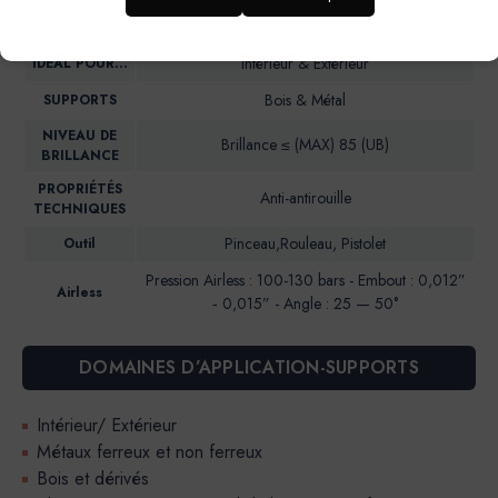
Peinture en phase aqueuse à base de résines
DESCRIPTION
alkydes en emulsion
Intérieur & Extérieur
IDEAL POUR…
Bois & Métal
SUPPORTS
NIVEAU DE
Brillance ≤ (MAX) 85 (UB)
BRILLANCE
PROPRIÉTÉS
Anti-antirouille
TECHNIQUES
Pinceau,Rouleau, Pistolet
Outil
Pression Airless : 100-130 bars - Embout : 0,012”
Airless
‐ 0,015” - Angle : 25 — 50°
DOMAINES D’APPLICATION-SUPPORTS
Intérieur/ Extérieur
Métaux ferreux et non ferreux
Bois et dérivés