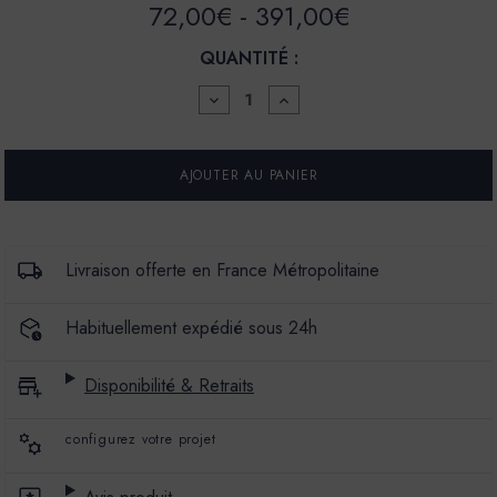
72,00€ - 391,00€
QUANTITÉ :
DIMINUER
AUGMENTER
LA
LA
QUANTITÉ
QUANTITÉ
POUR
POUR
LA
LA
SPÉCIALE
SPÉCIALE
-
-
SATIN
SATIN
À
À
BRILLANT
BRILLANT
Livraison offerte en France Métropolitaine
-
-
COULEUR
COULEUR
TATIN
TATIN
Habituellement expédié sous 24h
Disponibilité & Retraits
configurez votre projet