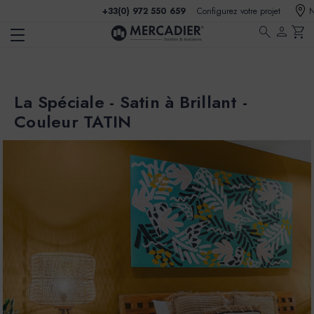
+33(0) 972 550 659
Configurez votre projet
N
search
person
shopping_cart
La Spéciale - Satin à Brillant -
Couleur TATIN