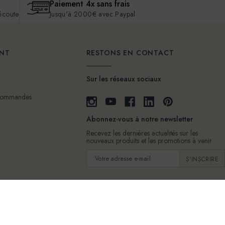
Paiement 4x sans frais
 écoute
Jusqu'à 2000€ avec Paypal
ENT
RESTONS EN CONTACT
Sur les réseaux sociaux
 commandes
Abonnez-vous à notre newsletter
Recevez les dernières actualités sur les
nouveaux produits et les promotions à venir
Adresse
e-
mail
e Vente
Livraison
Nous contacter
Politique de protection des données personnelles