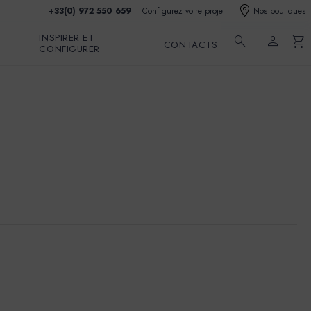
+33(0) 972 550 659
Configurez votre projet
Nos boutiques
INSPIRER ET
search
person
shopping_cart
CONTACTS
CONFIGURER