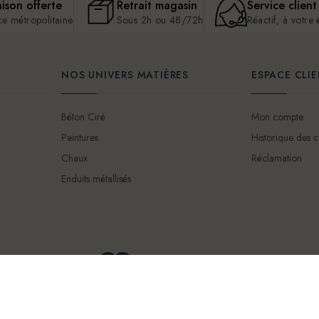
aison offerte
Retrait magasin
Service client
ce métropolitaine
Sous 2h ou 48/72h
Réactif, à votre
NOS UNIVERS MATIÈRES
ESPACE CLI
Béton Ciré
Mon compte
Peintures
Historique des
Chaux
Réclamation
Enduits métallisés
Mentions légales
Conditions Générales d