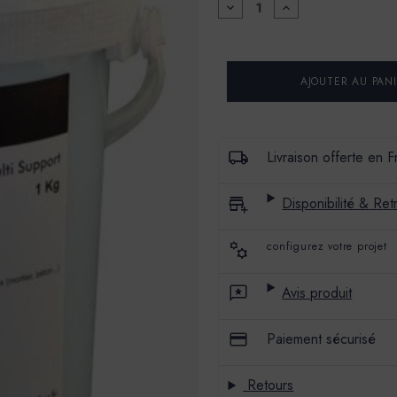
DIMINUER
AUGMENTER
LA
LA
QUANTITÉ
QUANTITÉ
POUR
POUR
PRIMAIRE
PRIMAIRE
POUR
POUR
BÉTON
BÉTON
CIRÉ
CIRÉ
MERCADIER
MERCADIER
1KG
1KG
-
-
Livraison offerte en 
MERCADIER
MERCADIER
Disponibilité & Retr
configurez votre projet
Avis produit
Paiement sécurisé
Retours