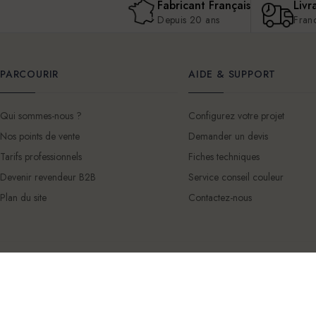
Fabricant Français
Livr
Depuis 20 ans
Fran
PARCOURIR
AIDE & SUPPORT
Qui sommes-nous ?
Configurez votre projet
Nos points de vente
Demander un devis
Tarifs professionnels
Fiches techniques
Devenir revendeur B2B
Service conseil couleur
Plan du site
Contactez-nous
© 2026 Mercadier