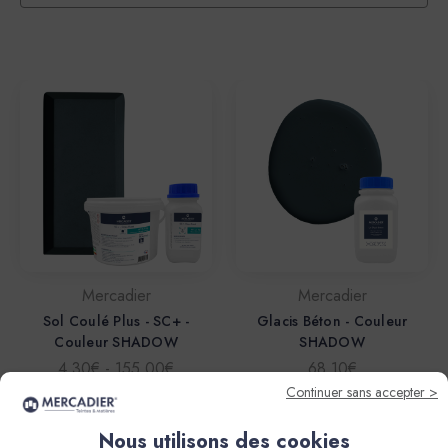
Mercadier
Mercadier
Sol Coulé Plus - SC+ -
Glacis Béton - Couleur
Couleur SHADOW
SHADOW
4,30€ - 155,00€
68,10€
Continuer sans accepter >
Nous utilisons des cookies