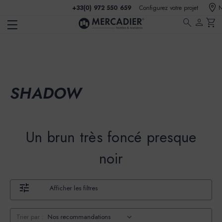
+33(0) 972 550 659
Configurez votre projet
N
search
person
shopping_cart
SHADOW
Un brun très foncé presque
noir
Afficher les filtres
Trier par :