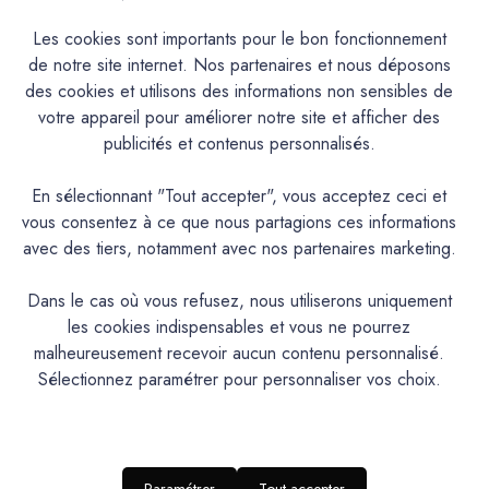
Les cookies sont importants pour le bon fonctionnement
de notre site internet. Nos partenaires et nous déposons
des cookies et utilisons des informations non sensibles de
votre appareil pour améliorer notre site et afficher des
publicités et contenus personnalisés.
En sélectionnant "Tout accepter", vous acceptez ceci et
Mercadier
Mercadier
vous consentez à ce que nous partagions ces informations
Mercadier - Solix-SC+ 20Kg -
Béton Ciré - Sol Coulé SC+ -
avec des tiers, notamment avec nos partenaires marketing.
Shadow
Shadow - Dose Essai
159,70€
34,60€
Dans le cas où vous refusez, nous utiliserons uniquement
les cookies indispensables et vous ne pourrez
malheureusement recevoir aucun contenu personnalisé.
Sélectionnez paramétrer pour personnaliser vos choix.