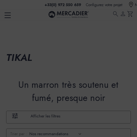
+33(0) 972 550 659
Configurez votre projet
N
search
person
shopping_cart
TIKAL
Un marron très soutenu et
fumé, presque noir
Afficher les filtres
Trier par :