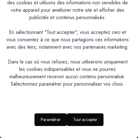
des cookies et utilisons des informations non sensibles de
votre appareil pour améliorer notre site et afficher des
publicités et contenus personnalisés.
En sélectionnant "Tout accepter", vous acceptez ceci et
Mercadier
Mercadier
vous consentez à ce que nous partagions ces informations
Enduit Béton Coloré - EBC -
Enduit Béton Coloré - EBC -
avec des tiers, notamment avec nos partenaires marketing.
Couleur TIKAL - 5,3kg Le
Couleur TIKAL - 13,4kg
shoT (Poudre + Liant)
(Poudre + Liant)
Dans le cas où vous refusez, nous utiliserons uniquement
142,20€
276,20€
les cookies indispensables et vous ne pourrez
malheureusement recevoir aucun contenu personnalisé.
Sélectionnez paramétrer pour personnaliser vos choix.
Paramétrer
Tout accepter