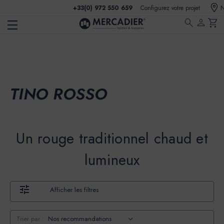
+33(0) 972 550 659
Configurez votre projet
N
search
person
shopping_cart
TINO ROSSO
Un rouge traditionnel chaud et
lumineux
Afficher les filtres
Trier par :