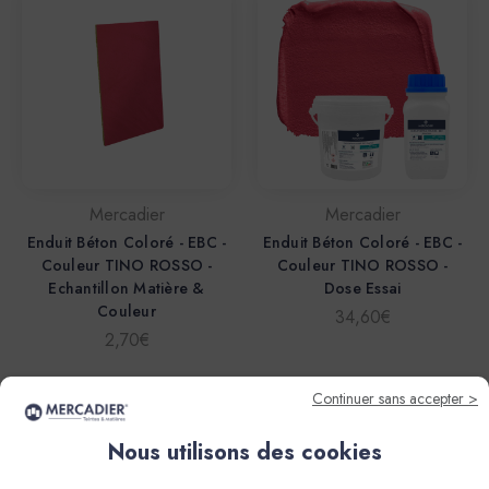
Mercadier
Mercadier
Enduit Béton Coloré - EBC -
Enduit Béton Coloré - EBC -
Couleur TINO ROSSO -
Couleur TINO ROSSO -
Echantillon Matière &
Dose Essai
Couleur
34,60€
2,70€
Continuer sans accepter >
Nous utilisons des cookies