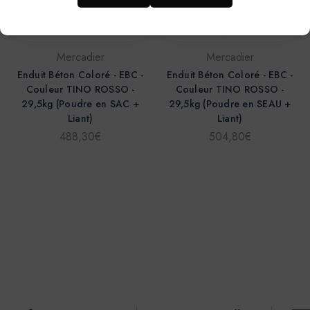
Mercadier
Mercadier
Enduit Béton Coloré - EBC -
Enduit Béton Coloré - EBC -
Couleur TINO ROSSO -
Couleur TINO ROSSO -
29,5kg (Poudre en SAC +
29,5kg (Poudre en SEAU +
Liant)
Liant)
488,30€
504,80€