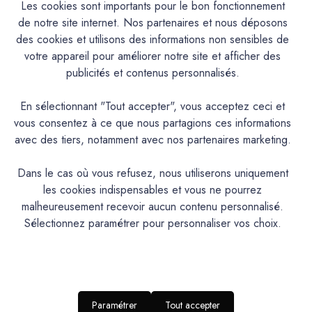
Les cookies sont importants pour le bon fonctionnement
de notre site internet. Nos partenaires et nous déposons
des cookies et utilisons des informations non sensibles de
votre appareil pour améliorer notre site et afficher des
publicités et contenus personnalisés.
Mercadier
Mercadier
En sélectionnant "Tout accepter", vous acceptez ceci et
Enduit Béton Coloré - EBC -
Enduit Béton Coloré - EBC -
vous consentez à ce que nous partagions ces informations
Couleur TINO ROSSO -
Couleur TINO ROSSO -
avec des tiers, notamment avec nos partenaires marketing.
5,3kg Le shoT (Poudre +
13,4kg (Poudre + Liant)
Liant)
276,20€
Dans le cas où vous refusez, nous utiliserons uniquement
142,20€
les cookies indispensables et vous ne pourrez
malheureusement recevoir aucun contenu personnalisé.
Sélectionnez paramétrer pour personnaliser vos choix.
Paramétrer
Tout accepter