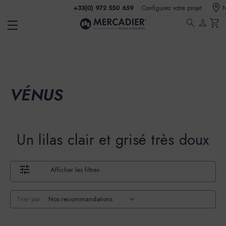
+33(0) 972 550 659
Configurez votre projet
N
search
person
shopping_cart
VÉNUS
Un lilas clair et grisé très doux
Afficher les filtres
Trier par :