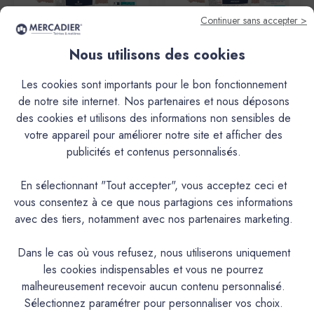
Continuer sans accepter >
Nous utilisons des cookies
Mercadier
Mercadier
Enduit Béton Coloré - EBC -
Enduit Béton Coloré - EBC -
Les cookies sont importants pour le bon fonctionnement
Couleur VÉNUS - Dose Essai
Couleur VÉNUS - 5,3kg Le
de notre site internet. Nos partenaires et nous déposons
shoT (Poudre + Liant)
34,60€
des cookies et utilisons des informations non sensibles de
142,20€
votre appareil pour améliorer notre site et afficher des
publicités et contenus personnalisés.
En sélectionnant "Tout accepter", vous acceptez ceci et
vous consentez à ce que nous partagions ces informations
avec des tiers, notamment avec nos partenaires marketing.
Dans le cas où vous refusez, nous utiliserons uniquement
les cookies indispensables et vous ne pourrez
malheureusement recevoir aucun contenu personnalisé.
Sélectionnez paramétrer pour personnaliser vos choix.
Mercadier
Mercadier