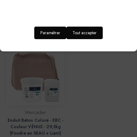
Enduit Béton Coloré - EBC -
Enduit Béton Coloré - EBC -
Couleur VÉNUS - 13,4kg
Couleur VÉNUS - 29,5kg
(Poudre + Liant)
(Poudre en SAC + Liant)
276,20€
488,30€
Paramétrer
Tout accepter
Mercadier
Enduit Béton Coloré - EBC -
Couleur VÉNUS - 29,5kg
(Poudre en SEAU + Liant)