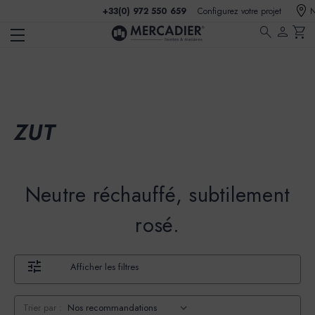
+33(0) 972 550 659
Configurez votre projet
N
search
person
shopping_cart
ZUT
Neutre réchauffé, subtilement
rosé.
Afficher les filtres
Trier par :