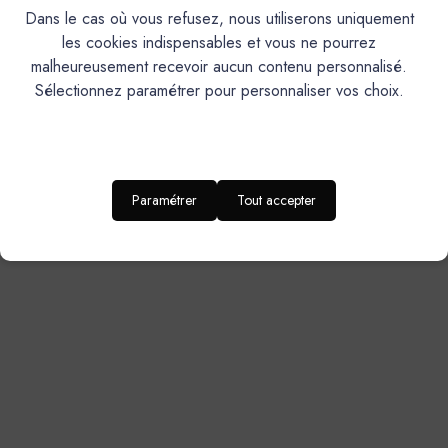
Dans le cas où vous refusez, nous utiliserons uniquement
les cookies indispensables et vous ne pourrez
malheureusement recevoir aucun contenu personnalisé.
Sélectionnez paramétrer pour personnaliser vos choix.
Mercadier
PURE® Minéral Béton - PMB
- Couleur ZUT - 14 kg
Paramétrer
Tout accepter
270,90€