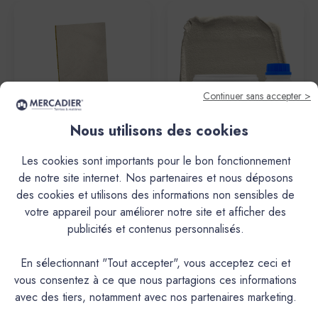
Continuer sans accepter >
Nous utilisons des cookies
Mercadier
Mercadier
Les cookies sont importants pour le bon fonctionnement
PURE® Minéral Béton - PMB
PURE® Minéral Béton - PMB
de notre site internet. Nos partenaires et nous déposons
- Couleur ZUT - Echantillon
- Couleur ZUT - Dose Essai
des cookies et utilisons des informations non sensibles de
Matière & Couleur
34,60€
votre appareil pour améliorer notre site et afficher des
2,70€
publicités et contenus personnalisés.
En sélectionnant "Tout accepter", vous acceptez ceci et
vous consentez à ce que nous partagions ces informations
avec des tiers, notamment avec nos partenaires marketing.