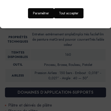
d’enfant, entrée et couloir
RENDU
Aspect mat soyeux
Paramétrer
Tout accepter
ESTHETIQUE
NIVEAU DE
Brillance 85° (UB)*: <5
BRILLANCE
Entretien extrêmement simpleEmploi très facileFilm
PROPRIÉTÉS
de peinture matGrand pouvoir couvrantTrès faible
TECHNIQUES
odeur
TEINTES
160
DISPONIBLES
Pinceau, Brosse, Rouleau, Pistolet
OUTIL
Pression Airless : 150 bars - Embout : 0,018” ‐
AIRLESS
0,021” - Angle : 40 — 50°
DOMAINES D’APPLICATION-SUPPORTS
Plâtre et dérivés de plâtre