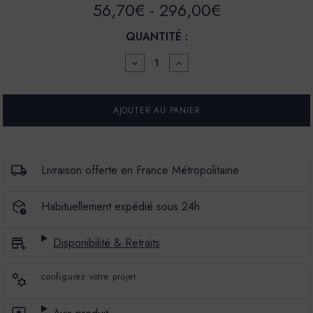
56,70€ - 296,00€
QUANTITÉ :
DIMINUER
AUGMENTER
LA
LA
QUANTITÉ
QUANTITÉ
POUR
POUR
PEINTURE
PEINTURE
-
-
LA
LA
PREMIUM
PREMIUM
-
-
MAT
MAT
Livraison offerte en France Métropolitaine
VELOURS
VELOURS
-
-
COULEUR
COULEUR
Habituellement expédié sous 24h
CRETA
CRETA
01
01
Disponibilité & Retraits
configurez votre projet