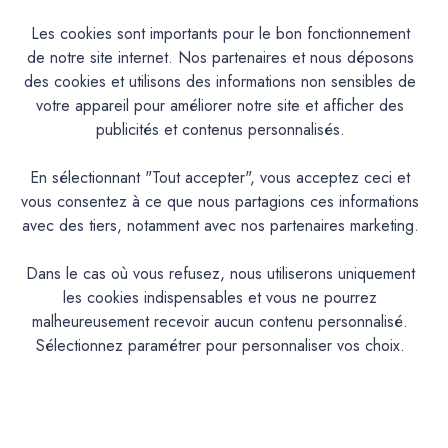
Les cookies sont importants pour le bon fonctionnement
de notre site internet. Nos partenaires et nous déposons
Caractéristiques
des cookies et utilisons des informations non sensibles de
votre appareil pour améliorer notre site et afficher des
Documentation Technique
publicités et contenus personnalisés.
Couleurs & Échantillons
En sélectionnant "Tout accepter", vous acceptez ceci et
vous consentez à ce que nous partagions ces informations
La Premium est une peinture acrylique très lavable mate en
avec des tiers, notamment avec nos partenaires marketing.
phase aqueuse pour murs cuisine, hall d’entrée et salle de
bains aux propriétés d'entretien remarquables. Convient
Dans le cas où vous refusez, nous utiliserons uniquement
également aux espaces humides
les cookies indispensables et vous ne pourrez
malheureusement recevoir aucun contenu personnalisé.
PRODUIT
Sélectionnez paramétrer pour personnaliser vos choix.
Peinture acrylique mate lavable
DESCRIPTION
Intérieur : Mur cuisine, salle de bain,chambre
IDEAL POUR…