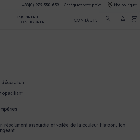
+33(0) 972 550 659
Configurez votre projet
Nos boutiques
INSPIRER ET
search
person
shopping_cart
CONTACTS
CONFIGURER
e décoration
 opacifiant
tempéries
n résolument assourdie et voilée de la couleur Platoon, ton
angeant.