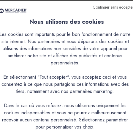
Continuer sans accepte
Nous utilisons des cookies
que
Couleurs & Échantillons
Les cookies sont importants pour le bon fonctionnement de notre
site internet. Nos partenaires et nous déposons des cookies et
utilisons des informations non sensibles de votre appareil pour
écoration pour les bois, métaux et tous supports usuels. Intérieur/
améliorer notre site et afficher des publicités et contenus
résistance aux intempéries. Contient un anti-rouille. Aspect sati
personnalisés.
PRODUIT
En sélectionnant "Tout accepter", vous acceptez ceci et vous
consentez à ce que nous partagions ces informations avec des
tiers, notamment avec nos partenaires marketing.
Peinture en phase aqueuse à base de résines
Intérieur & Extérieur
Dans le cas où vous refusez, nous utiliserons uniquement les
cookies indispensables et vous ne pourrez malheureusement
Bois & Métal
recevoir aucun contenu personnalisé. Sélectionnez paramétrer
Brillance ≤ (MAX) 85 (UB
pour personnaliser vos choix.