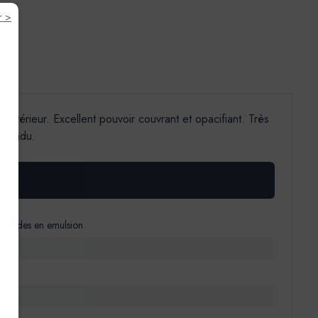
r >
Extérieur. Excellent pouvoir couvrant et opacifiant. Très
n tendu.
 alkydes en emulsion
)