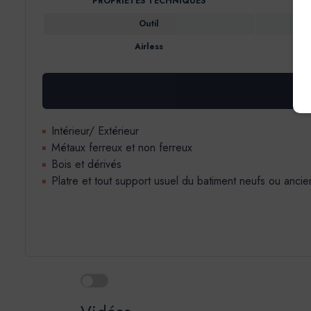
PROPRIÉTÉS TECHNIQUES
Outil
Airless
Intérieur/ Extérieur
Métaux ferreux et non ferreux
Bois et dérivés
Platre et tout support usuel du batiment neufs ou ancie