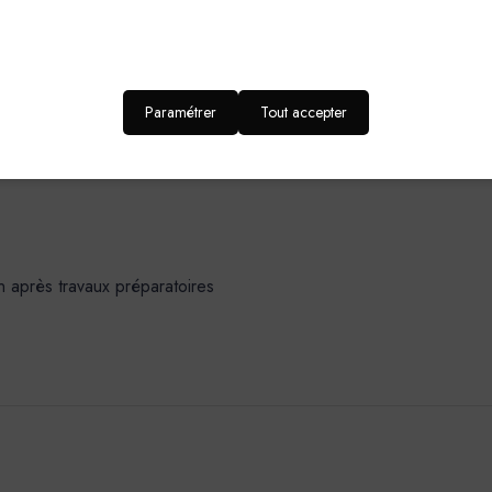
Anti-antirouille
Pinceau,Rouleau, Pistole
Pression Airless : 100-130 bars - Embout : 0,012” 
Paramétrer
Tout accepter
DOMAINES D’APPLICATION-SUPPORT
n après travaux préparatoires