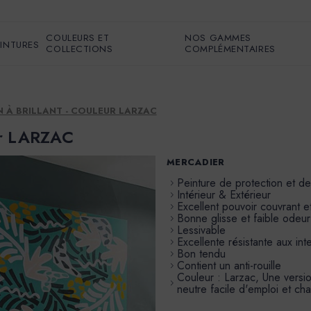
COULEURS ET
NOS GAMMES
EINTURES
COLLECTIONS
COMPLÉMENTAIRES
IN À BRILLANT - COULEUR LARZAC
eur LARZAC
MERCADIER
Peinture de protection et d
Intérieur & Extérieur
Excellent pouvoir couvrant et
Bonne glisse et faible odeur
Lessivable
Excellente résistante aux in
Bon tendu
Contient un anti-rouille
Couleur : Larzac, Une versio
neutre facile d'emploi et ch