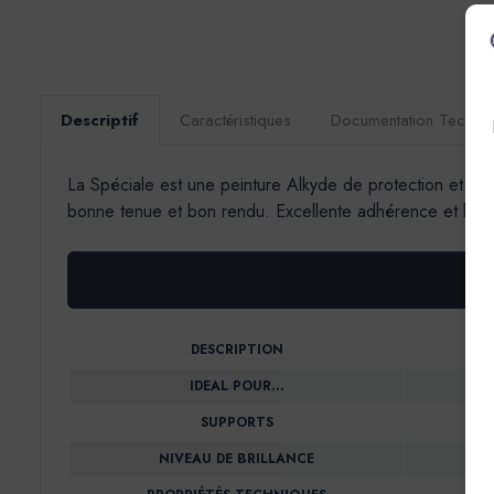
Descriptif
Caractéristiques
Documentation Techni
La Spéciale est une peinture Alkyde de protection et de d
bonne tenue et bon rendu. Excellente adhérence et bonne 
DESCRIPTION
IDEAL POUR…
SUPPORTS
NIVEAU DE BRILLANCE