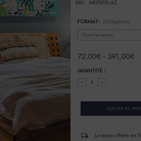
SKU :
MEPSPELAZ
FORMAT:
(Obligatoire)
72,00€ - 391,00€
QUANTITÉ :
DIMINUER
AUGMENTER
LA
LA
QUANTITÉ
QUANTITÉ
POUR
POUR
LA
LA
SPÉCIALE
SPÉCIALE
-
-
SATIN
SATIN
À
À
BRILLANT
BRILLANT
-
-
Livraison offerte en 
COULEUR
COULEUR