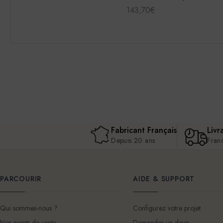
143,70€
Fabricant Français
Livr
Depuis 20 ans
Fran
PARCOURIR
AIDE & SUPPORT
Qui sommes-nous ?
Configurez votre projet
Nos points de vente
Demander un devis