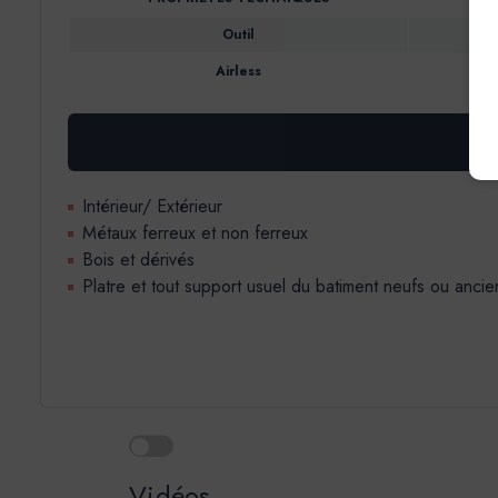
Outil
Airless
Intérieur/ Extérieur
Métaux ferreux et non ferreux
Bois et dérivés
Platre et tout support usuel du batiment neufs ou ancie
Vidéos