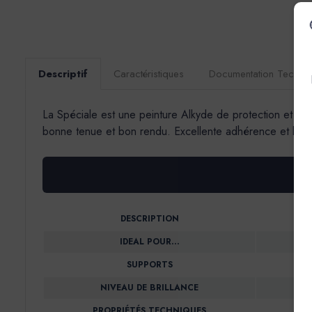
Descriptif
Caractéristiques
Documentation Techni
La Spéciale est une peinture Alkyde de protection et de d
bonne tenue et bon rendu. Excellente adhérence et bonne 
DESCRIPTION
IDEAL POUR…
SUPPORTS
NIVEAU DE BRILLANCE
PROPRIÉTÉS TECHNIQUES