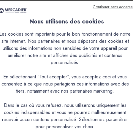
Continuer sans accepte
Nous utilisons des cookies
que
Couleurs & Échantillons
Les cookies sont importants pour le bon fonctionnement de notre
site internet. Nos partenaires et nous déposons des cookies et
utilisons des informations non sensibles de votre appareil pour
écoration pour les bois, métaux et tous supports usuels. Intérieur/
améliorer notre site et afficher des publicités et contenus
résistance aux intempéries. Contient un anti-rouille. Aspect sati
personnalisés.
PRODUIT
En sélectionnant "Tout accepter", vous acceptez ceci et vous
consentez à ce que nous partagions ces informations avec des
tiers, notamment avec nos partenaires marketing.
Peinture en phase aqueuse à base de résines
Intérieur & Extérieur
Dans le cas où vous refusez, nous utiliserons uniquement les
cookies indispensables et vous ne pourrez malheureusement
Bois & Métal
recevoir aucun contenu personnalisé. Sélectionnez paramétrer
Brillance ≤ (MAX) 85 (UB
pour personnaliser vos choix.
Anti-antirouille