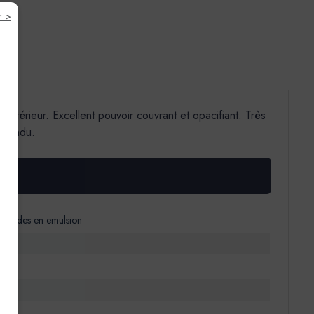
r >
Extérieur. Excellent pouvoir couvrant et opacifiant. Très
n tendu.
 alkydes en emulsion
)