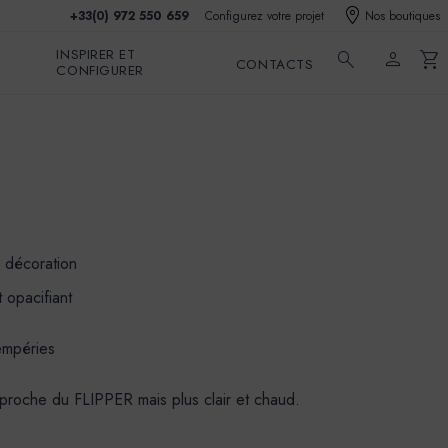
+33(0) 972 550 659
Configurez votre projet
Nos boutiques
INSPIRER ET
search
person
shopping_cart
CONTACTS
CONFIGURER
e décoration
 opacifiant
tempéries
, proche du FLIPPER mais plus clair et chaud.