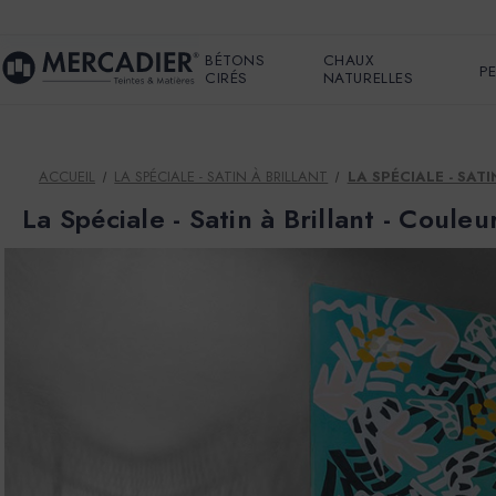
BÉTONS
CHAUX
P
CIRÉS
NATURELLES
ACCUEIL
LA SPÉCIALE - SATIN À BRILLANT
LA SPÉCIALE - SATI
La Spéciale - Satin à Brillant - Couleu