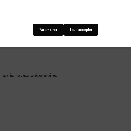
Pinceau,Rouleau, Pistole
Pression Airless : 100-130 bars - Embout : 0,012” 
Paramétrer
Tout accepter
DOMAINES D’APPLICATION-SUPPORT
n après travaux préparatoires