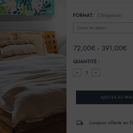
FORMAT:
(Obligatoire)
72,00€ - 391,00€
QUANTITÉ :
DIMINUER
AUGMENTER
LA
LA
QUANTITÉ
QUANTITÉ
POUR
POUR
LA
LA
SPÉCIALE
SPÉCIALE
-
-
SATIN
SATIN
À
À
BRILLANT
BRILLANT
-
-
Livraison offerte en 
COULEUR
COULEUR
SISSI
SISSI