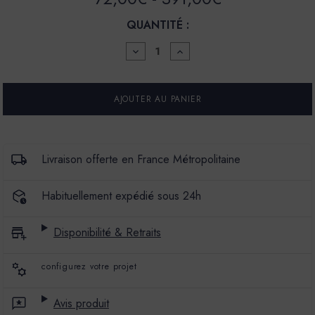
QUANTITÉ :
DIMINUER
AUGMENTER
LA
LA
QUANTITÉ
QUANTITÉ
POUR
POUR
LA
LA
SPÉCIALE
SPÉCIALE
-
-
SATIN
SATIN
À
À
BRILLANT
BRILLANT
Livraison offerte en France Métropolitaine
-
-
COULEUR
COULEUR
SISSI
SISSI
Habituellement expédié sous 24h
Disponibilité & Retraits
configurez votre projet
Avis produit