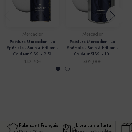
Mercadier
Mercadier
Peinture Mercadier - La
Peinture Mercadier - La
P
Spéciale - Satin à brillant -
Spéciale - Satin à brillant -
Sp
Couleur SISSI - 2,5L
Couleur SISSI - 10L
143,70€
402,00€
Fabricant Français
Livraison offerte
Depuis 20 ans
France métropolitaine