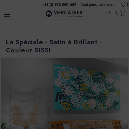
+33(0) 972 550 659
Configurez votre projet
N
search
person
shopping_cart
La Spéciale - Satin à Brillant -
Couleur SISSI