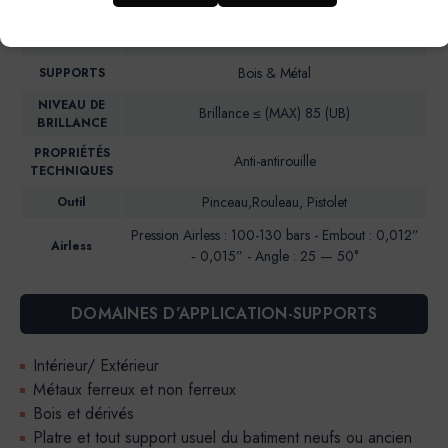
alkydes en emulsion
Intérieur & Extérieur
IDEAL POUR…
Bois & Métal
SUPPORTS
NIVEAU DE
Brillance ≤ (MAX) 85 (UB)
BRILLANCE
PROPRIÉTÉS
Anti-antirouille
TECHNIQUES
Pinceau,Rouleau, Pistolet
Outil
Pression Airless : 100-130 bars - Embout : 0,012”
Airless
‐ 0,015” - Angle : 25 — 50°
DOMAINES D’APPLICATION-SUPPORTS
Intérieur/ Extérieur
Métaux ferreux et non ferreux
Bois et dérivés
Platre et tout support usuel du batiment neufs ou ancien