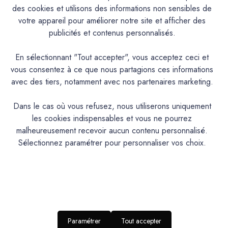
des cookies et utilisons des informations non sensibles de
votre appareil pour améliorer notre site et afficher des
Caractéristiques
publicités et contenus personnalisés.
Documentation Technique
En sélectionnant "Tout accepter", vous acceptez ceci et
vous consentez à ce que nous partagions ces informations
Couleurs & Échantillons
avec des tiers, notamment avec nos partenaires marketing.
La Spéciale est une peinture Alkyde de protection et de
Dans le cas où vous refusez, nous utiliserons uniquement
décoration pour les bois, métaux et tous supports usuels.
les cookies indispensables et vous ne pourrez
Intérieur/Extérieur. Excellent pouvoir couvrant et opacifiant.
malheureusement recevoir aucun contenu personnalisé.
Très bonne tenue et bon rendu. Excellente adhérence et
Sélectionnez paramétrer pour personnaliser vos choix.
bonne résistance aux intempéries. Contient un anti-rouille.
Aspect satin tendu.
PRODUIT
Paramétrer
Tout accepter
Peinture en phase aqueuse à base de résines
DESCRIPTION